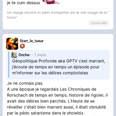
je te cum dessus
Un visage sincère et plein d'empathie est le vrai visage de la "
force"
il y a un mois
Starr_le_tueur
0nche-
1 mois
Géopolitique Profonde aka GPTV c’est marrant,
j’écoute de temps en temps un épisode pour
m’informer sur les délires complotistes
Je ne connais pas.
A une époque je regardais Les Chroniques de
Rorschach de temps en temps, histoire de rigoler, il
avait des délires bien perchés. L'Heure de se
réveiller c'était bien marrant aussi, il était obnubilé
par le pédo satanisme dans le showbiz.