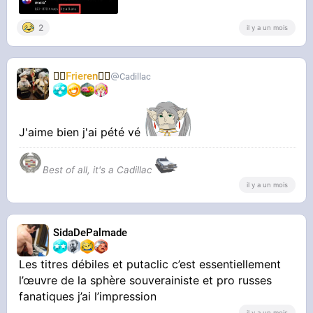
2
il y a un mois
🧝‍♀️
Frieren
🧝‍♀️
Cadillac
J'aime bien j'ai pété vé
Best of all, it's a Cadillac
il y a un mois
SidaDePalmade
Les titres débiles et putaclic c’est essentiellement
l’œuvre de la sphère souverainiste et pro russes
fanatiques j’ai l’impression
il y a un mois