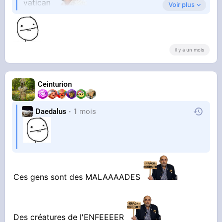
vatican
Voir plus
https://crowdbunker.com/v
il y a un mois
/jdLagdsNZA
Ceinturion
Daedalus
1 mois
Ces gens sont des MALAAAADES
Des créatures de l'ENFEEEER