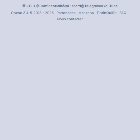
C.G.U.
Confidentialité
Discord
Telegram
YouTube
Onche 3.4 © 2018 - 2026 · Partenaires :
Madzona
·
TintinQuiRit
·
FAQ
·
Nous contacter