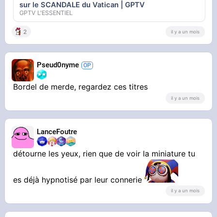
sur le SCANDALE du Vatican | GPTV
GPTV L'ESSENTIEL
2
il y a un mois
Pseud0nyme
Bordel de merde, regardez ces titres
il y a un mois
LanceFoutre
détourne les yeux, rien que de voir la miniature tu
es déjà hypnotisé par leur connerie
il y a un mois