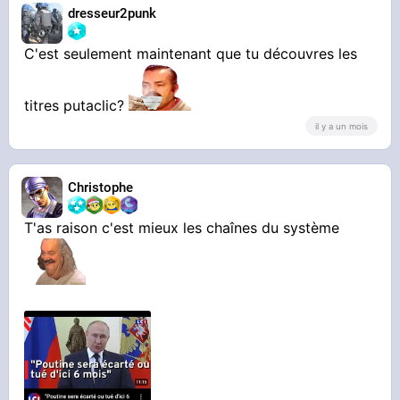
dresseur2punk
PIERRE JOVANOVIC : ce qu'il dit de plus
GLAÇANT sur le SCANDALE du Vatican |
C'est seulement maintenant que tu découvres les
titres putaclic?
il y a un mois
Christophe
T'as raison c'est mieux les chaînes du système
YOUTUBE
Vidéo YouTube