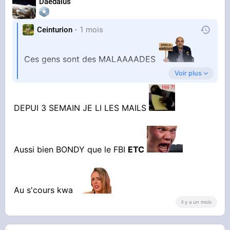
Daedalus
MOSCOU prépare un tir NUCLÉAIRE | GPTV
GÉOPOLITIQUE PROFONDE
Ceinturion
1 mois
Facturation électronique : cette loi qui nous
Ces gens sont des MALAAAADES
fait basculer dans le totalitarisme -
Voir plus
Des créatures de l'ENFEEEER
DEPUI 3 SEMAIN JE LI LES MAILS
Aussi bien BONDY que le FBI
ETC
Au s'cours kwa
YOUTUBE
Vidéo YouTube
il y a un mois