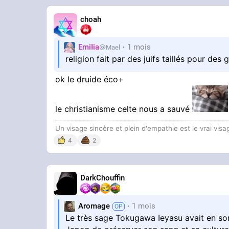
Quand est ce que Caritas sera considéré o
choah
?
EmiIia
1 mois
Mael
religion fait par des juifs taillés pour des 
ok le druide éco+
le christianisme celte nous a sauvé
Un visage sincère et plein d'empathie est le vrai visag
4
2
DarkChouffin
Aromage
1 mois
Le très sage Tokugawa Ieyasu avait en son 