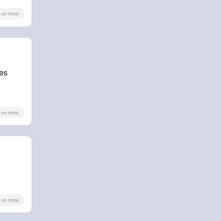
 a un mois
ies
 a un mois
 a un mois