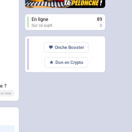
En ligne
89
Sur ce sujet
0
Onche Booster
Don en Crypto
e ?
 a un mois