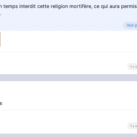
temps interdit cette religion mortifère, ce qui aura permis
.
Voir 
revanche et participent activement à la submersion migratio
il y
ys
il y
20[...]eflection-and-compassion/