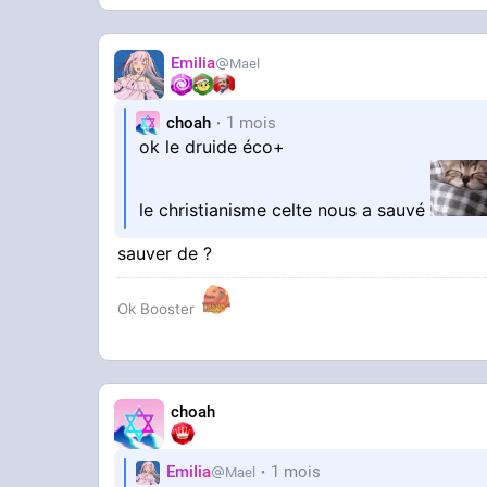
?
EmiIia
Mael
choah
1 mois
ok le druide éco+
le christianisme celte nous a sauvé
sauver de ?
Ok Booster
choah
EmiIia
1 mois
Mael