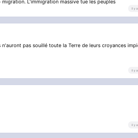
 migration. L'immigration massive tue les peuples
il y
 n'auront pas souillé toute la Terre de leurs croyances imp
il y
il y