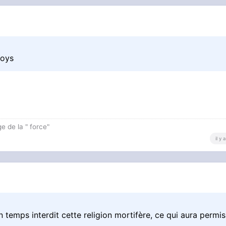
fficiellement comme une organisation terroriste et génocid
goys
e de la " force"
il y
temps interdit cette religion mortifère, ce qui aura permis