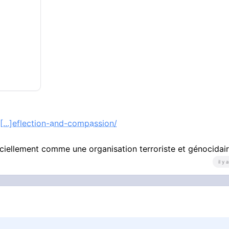
[...]eflection-and-compassion/
ciellement comme une organisation terroriste et génocidair
il y