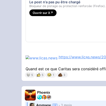
Le post n'a pas pu être chargé
Bloqueur de pistage ou protection renforcée (Firefox).
Ouvrir sur X
↗
https://www.licas.news/20
Quand est ce que Caritas sera considéré offi
5
5
1
3
Phoenix
Aromage
1 mois