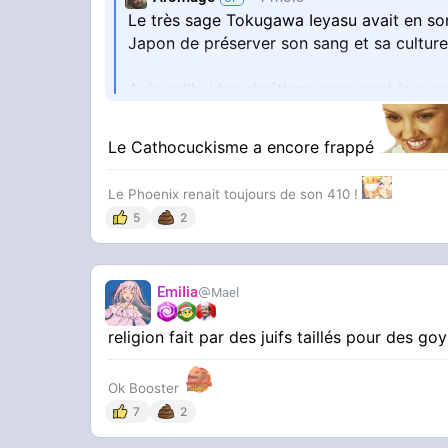
Le très sage Tokugawa Ieyasu avait en son 
Japon de préserver son sang et sa culture
Aujourd'hui les chrétiens savourent leur 
l'archipel.
Le Cathocuckisme a encore frappé
@POLITICALAWAKE SUR X
Le Phoenix renait toujours de son 410 !
5
2
EmiIia
Mael
religion fait par des juifs taillés pour des go
Ok Booster
7
2
https://www.licas.news/