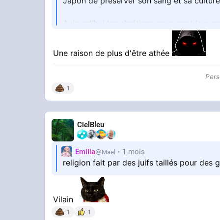
Japon de préserver son sang et sa culture
Aujourd'hui les chrétiens savourent leur 
l'archipel.
Une raison de plus d'être athée
@POLITICALAWAKE SUR X
Pers
1
CielBleu
EmiIia
1 mois
Mael
religion fait par des juifs taillés pour des 
https://www.licas.news/
Vilain
1
1
Quand est ce que Caritas sera considéré o