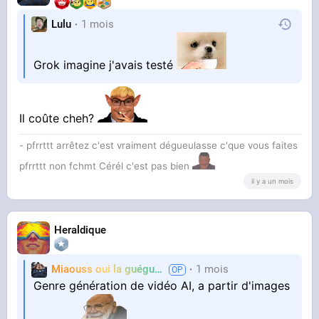
Lulu
1 mois
Grok imagine j'avais testé
Il coûte cheh?
- pfrrttt arrêtez c'est vraiment dégueulasse c'que vous faites
pfrrttt non fchmt Cérél c'est pas bien
il y a un mois
Heraldique
Miaouss oui la guéguérre
1 mois
TF6
Genre génération de vidéo AI, a partir d'images