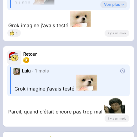
ou non.
Voir plus
Grok imagine j'avais testé
Vous utilisez quoi?
1
il y a un mois
Retour
Lulu
1 mois
Grok imagine j'avais testé
Pareil, quand c'était encore pas trop mal
il y a un mois