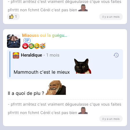
- pfrrttt arrêtez c'est vraiment dégueulasse c'que vous faites
pfrrttt non fchmt Cérél c'est pas bien
1
il y a un mois
Miaouss oui la guéguérre
TF6
Heraldique
1 mois
Mammouth c'est le mieux
Il a quoi de plu ?
- pfrrttt arrêtez c'est vraiment dégueulasse c'que vous faites
pfrrttt non fchmt Cérél c'est pas bien
il y a un mois