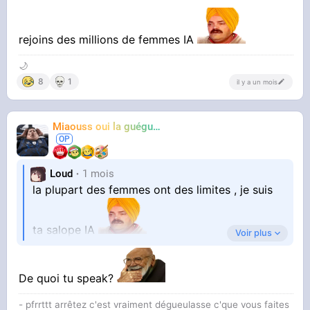
rejoins des millions de femmes IA
🌙
8
1
il y a un mois
Miaouss oui la guéguérre
TF6
Loud
1 mois
la plupart des femmes ont des limites , je suis
ta salope IA
Voir plus
De quoi tu speak?
rejoins des millions de femmes IA
- pfrrttt arrêtez c'est vraiment dégueulasse c'que vous faites