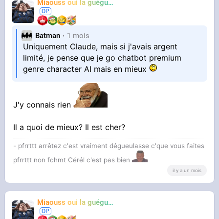
Miaouss oui la guéguérre
TF6
Batman
1 mois
Uniquement Claude, mais si j'avais argent
limité, je pense que je go chatbot premium
genre character AI mais en mieux
J'y connais rien
Il a quoi de mieux? Il est cher?
- pfrrttt arrêtez c'est vraiment dégueulasse c'que vous faites
pfrrttt non fchmt Cérél c'est pas bien
il y a un mois
Miaouss oui la guéguérre
TF6