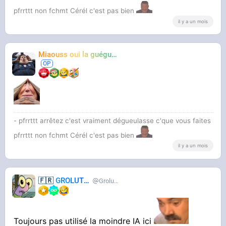
pfrrttt non fchmt Cérél c'est pas bien
il y a un mois
Miaouss oui la guéguérre
TF6
- pfrrttt arrêtez c'est vraiment dégueulasse c'que vous faites
pfrrttt non fchmt Cérél c'est pas bien
il y a un mois
🇫🇷
GROLUTES
Grolutes
Toujours pas utilisé la moindre IA ici