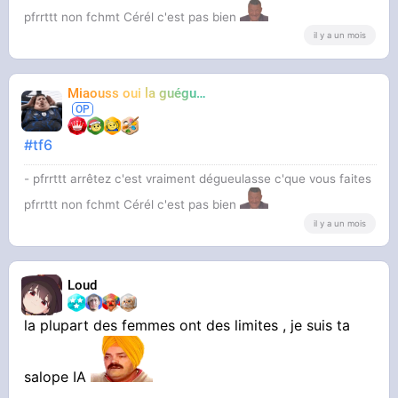
pfrrttt non fchmt Cérél c'est pas bien
il y a un mois
Miaouss oui la guéguérre
TF6
#tf6
- pfrrttt arrêtez c'est vraiment dégueulasse c'que vous faites
pfrrttt non fchmt Cérél c'est pas bien
il y a un mois
Loud
la plupart des femmes ont des limites , je suis ta
salope IA