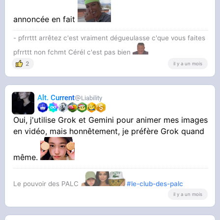
annoncée en fait
- pfrrttt arrêtez c'est vraiment dégueulasse c'que vous faites
pfrrttt non fchmt Cérél c'est pas bien
2
il y a un mois
Alt. Current
Liability
Oui, j'utilise Grok et Gemini pour animer mes images
en vidéo, mais honnêtement, je préfère Grok quand
même.
Le pouvoir des PALC
#le-club-des-palc
il y a un mois