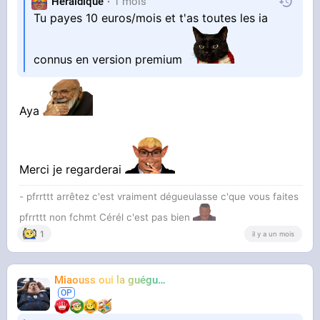
Heraldique
1 mois
Tu payes 10 euros/mois et t'as toutes les ia
connus en version premium
Aya
Merci je regarderai
- pfrrttt arrêtez c'est vraiment dégueulasse c'que vous faites
pfrrttt non fchmt Cérél c'est pas bien
1
il y a un mois
Miaouss oui la guéguérre
TF6