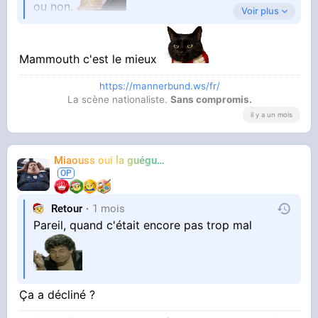
ou non.
Voir plus
Mammouth c'est le mieux
Vous utilisez quoi?
https://mannerbund.ws/fr/
La scène nationaliste.
Sans compromis.
il y a un mois
Miaouss oui la guéguérre
TF6
Retour
1 mois
Pareil, quand c'était encore pas trop mal
Ça a décliné ?