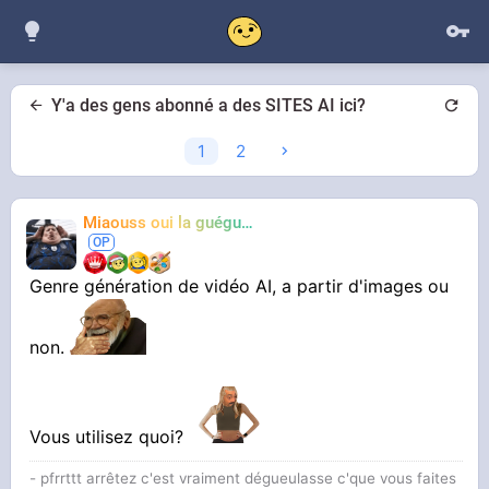
Y'a des gens abonné a des SITES AI ici?
1
2
Miaouss oui la guéguérre
TF6
Genre génération de vidéo AI, a partir d'images ou
non.
Vous utilisez quoi?
- pfrrttt arrêtez c'est vraiment dégueulasse c'que vous faites