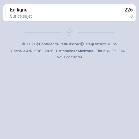
En ligne
226
Sur ce sujet
0
C.G.U.
Confidentialité
Discord
Telegram
YouTube
Onche 3.4 © 2018 - 2026 · Partenaires :
Madzona
·
TintinQuiRit
·
FAQ
·
Nous contacter