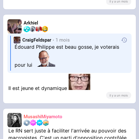
il y a un mois
Arkhiel
CraigFeldspar
1 mois
Édouard Philippe est beau gosse, je voterais
pour lui
Il est jeune et dynamique
il y a un mois
MusashiMiyamoto
Le RN sert juste à faciliter l'arrivée au pouvoir des
macronistes. C'est un parti d'opposition contrôlée.