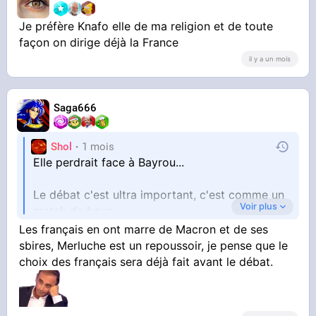
Je préfère Knafo elle de ma religion et de toute
façon on dirige déjà la France
il y a un mois
Saga666
Shol
1 mois
Elle perdrait face à Bayrou...
Le débat c'est ultra important, c'est comme un
Voir plus
match de boxe
Les français en ont marre de Macron et de ses
Tu doit bien avoir 40% de la population qui ne
sbires, Merluche est un repoussoir, je pense que le
vote que par le sentiment qu'il auront de voir
choix des français sera déjà fait avant le débat.
un gagnant ou un perdant du débat