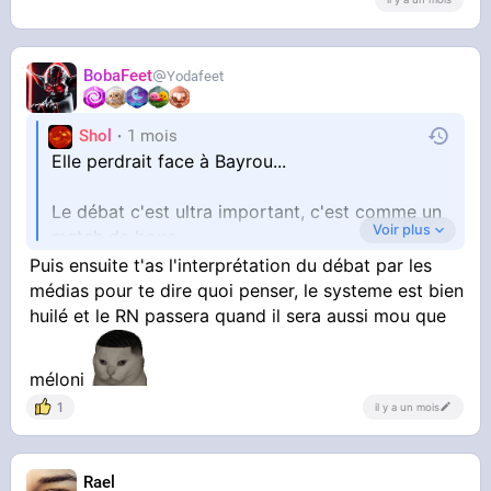
BobaFeet
Yodafeet
Shol
1 mois
Elle perdrait face à Bayrou...
Le débat c'est ultra important, c'est comme un
Voir plus
match de boxe
Puis ensuite t'as l'interprétation du débat par les
Tu doit bien avoir 40% de la population qui ne
médias pour te dire quoi penser, le systeme est bien
vote que par le sentiment qu'il auront de voir
huilé et le RN passera quand il sera aussi mou que
un gagnant ou un perdant du débat
méloni
1
il y a un mois
Rael