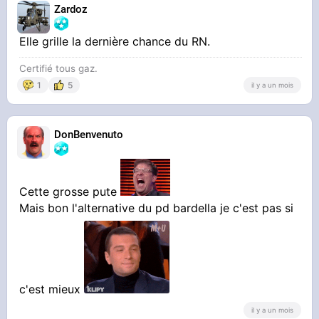
Zardoz
Elle grille la dernière chance du RN.
Certifié tous gaz.
1
5
il y a un mois
DonBenvenuto
Cette grosse pute
Mais bon l'alternative du pd bardella je c'est pas si
c'est mieux
il y a un mois