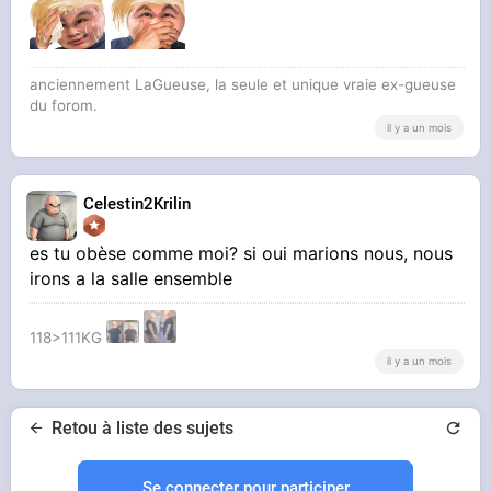
anciennement LaGueuse, la seule et unique vraie ex-gueuse
du forom.
il y a un mois
Celestin2Krilin
es tu obèse comme moi? si oui marions nous, nous
irons a la salle ensemble
118>111KG
il y a un mois
Retou à liste des sujets
Se connecter pour participer