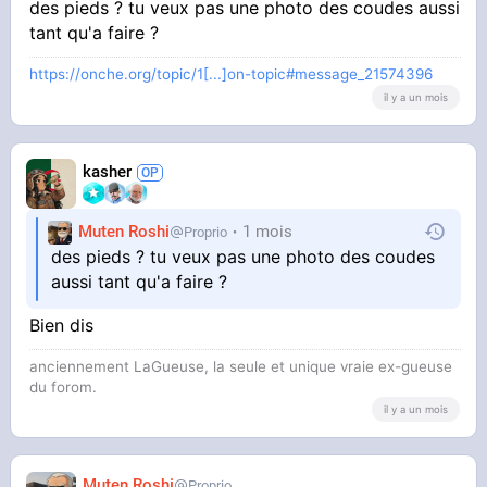
des pieds ? tu veux pas une photo des coudes aussi
tant qu'a faire ?
https://onche.org/topic/1[...]on-topic#message_21574396
il y a un mois
kasher
Muten Roshi
1 mois
Proprio
des pieds ? tu veux pas une photo des coudes
aussi tant qu'a faire ?
Bien dis
anciennement LaGueuse, la seule et unique vraie ex-gueuse
du forom.
il y a un mois
Muten Roshi
Proprio