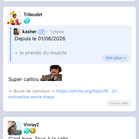
Triboulet
kasher
1 mois
Depuis le 01/06/2026
+ je prends du muscle
Voir plus
#sport
Super caillou
🧈 Boule de saindoux 🧈
https://onche.org/topic/9[...]rt-
motivation-entre-rheys
il y a un mois
Vivray2
C'est bien. Tous à la salle.