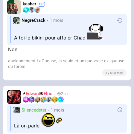
kasher
NegreCrack
1 mois
A toi le bikini pour affoler Chad
Non
anciennement LaGueuse, la seule et unique vraie ex-gueuse
du forom.
il y a un mois
⚡
Edward
®
Elric
🌒
Zouzoum
Silencedeter
1 mois
Là on parle