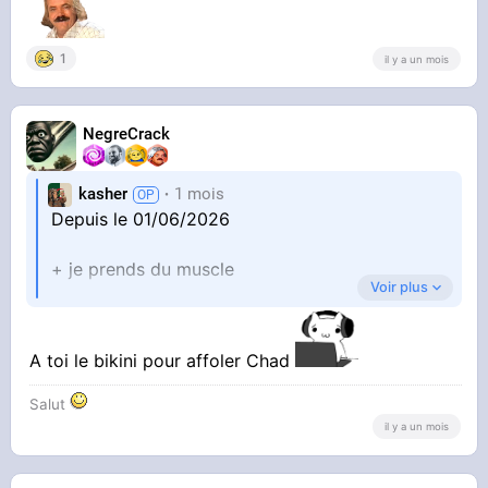
1
il y a un mois
NegreCrack
kasher
1 mois
Depuis le 01/06/2026
+ je prends du muscle
Voir plus
#sport
A toi le bikini pour affoler Chad
Salut
il y a un mois