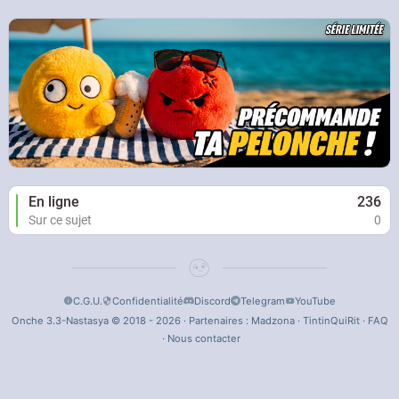
En ligne
236
Sur ce sujet
0
C.G.U.
Confidentialité
Discord
Telegram
YouTube
Onche 3.3-Nastasya © 2018 - 2026 · Partenaires :
Madzona
·
TintinQuiRit
·
FAQ
·
Nous contacter