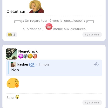
C'était sur !
╔══ஓ๑Un regard tourné vers la lune...l'espoir๑ஓ══╗
survivant seul
même aux cicatrices
3
il y a un mois
NegreCrack
kasher
1 mois
Non
Salut
il y a un mois