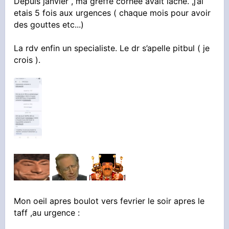
Depuis janvier , ma greffe cornée avait laché. ,j’ai
etais 5 fois aux urgences ( chaque mois pour avoir
des gouttes etc...)
La rdv enfin un specialiste. Le dr s’apelle pitbul ( je
crois ).
Mon oeil apres boulot vers fevrier le soir apres le
taff ,au urgence :