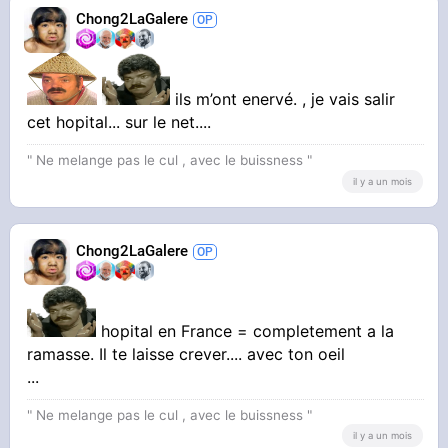
Chong2LaGalere
Depuis janvier , ma greffe cornée avait laché.
,j’ai etais 5 fois aux urgences ( chaque mois
pour avoir des gouttes etc...)
ils m’ont enervé. , je vais salir
La rdv enfin un specialiste. Le dr s’apelle pitbul
cet hopital... sur le net....
( je crois ).
" Ne melange pas le cul , avec le buissness "
il y a un mois
Chong2LaGalere
hopital en France = completement a la
ramasse. Il te laisse crever.... avec ton oeil
...
" Ne melange pas le cul , avec le buissness "
Mon oeil apres boulot vers fevrier le soir apres
il y a un mois
le taff ,au urgence :