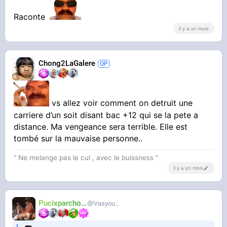
Raconte
il y a un mois
Chong2LaGalere
vs allez voir comment on detruit une
carriere d’un soit disant bac +12 qui se la pete a
distance. Ma vengeance sera terrible. Elle est
tombé sur la mauvaise personne..
" Ne melange pas le cul , avec le buissness "
il y a un mois
Pucixparchoix
Vasyouioui_