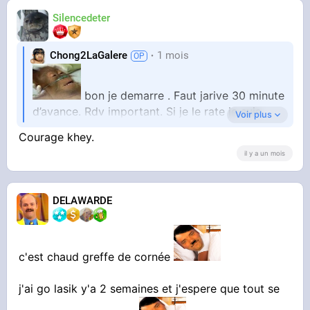
Silencedeter
Chong2LaGalere
1 mois
bon je demarre . Faut jarive 30 minute
d’avance. Rdv important. Si je le rate je suis
Voir plus
mort. Je vais attendre un an encore.
Courage khey.
il y a un mois
DELAWARDE
c'est chaud greffe de cornée
j'ai go lasik y'a 2 semaines et j'espere que tout se