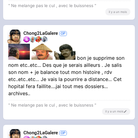
" Ne melange pas le cul , avec le buissness "
il y a un mois
Chong2LaGalere
bon je supprime son
nom etc..etc... Des que je serais ailleurs . Je salis
son nom + je balance tout mon histoire , rdv
etc..etc..etc... Je vais la pourrire a distance... Cet
hopital fera faillite....jai tout mes dossiers...
archives..
" Ne melange pas le cul , avec le buissness "
il y a un mois
Chong2LaGalere