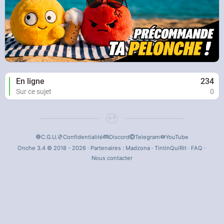
En ligne
234
Sur ce sujet
0
C.G.U.
Confidentialité
Discord
Telegram
YouTube
Onche 3.4 © 2018 - 2026 · Partenaires :
Madzona
·
TintinQuiRit
·
FAQ
·
Nous contacter