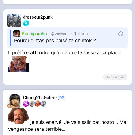
dresseur2punk
Pucixparchoix
1 mois
Vasyouioui_
Pourquoi t'as pas baisé ta chintok ?
Il préfère attendre qu'un autre le fasse à sa place
il y a un mois
Chong2LaGalere
je suis enervé. Je vais salir cet hosto... Ma
vengeance sera terrible...