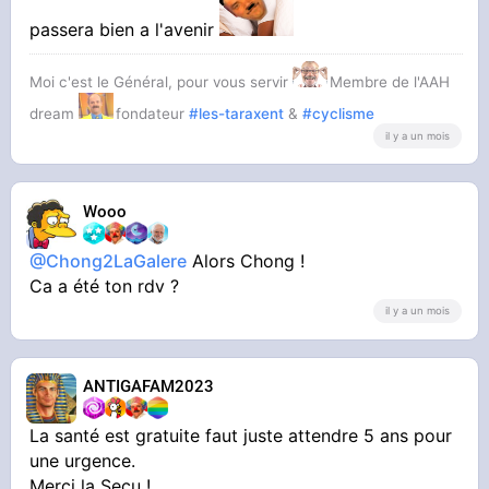
passera bien a l'avenir
Moi c'est le Général, pour vous servir
Membre de l'AAH
dream
fondateur
#les-taraxent
&
#cyclisme
il y a un mois
Wooo
@Chong2LaGalere
Alors Chong !
Ca a été ton rdv ?
il y a un mois
ANTIGAFAM2023
La santé est gratuite faut juste attendre 5 ans pour
une urgence.
Merci la Secu !