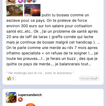
putin tu bosses comme un
esclave pour ce pays. On te preleve de force
environ 300 euro sur ton salaire pour cotisation
santé etc..etc.. Ok , j’ai un probleme de santé aprés
20 ans de taff de tarax ( greffe cornée qui lache
mais je continue de bosser malgré cet handicap ). ...
On te parle comme une merde au rdv 7 mois apres
oftalmo specialiste + on refuse de te soigner !.... jai
toute les preuves....!... je ferais un buzz , des que je
quitte ce pays de merde.... je balancerais tout...
" Ne melange pas le cul , avec le buissness "
2
il y a un mois
supersandwich