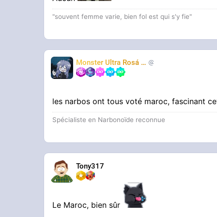
"souvent femme varie, bien fol est qui s'y fie"
Monster Ultra Rosá
❤️
KheyFinito
les narbos ont tous voté maroc, fascinant c
Spécialiste en Narbonoïde reconnue
Tony317
Le Maroc, bien sûr