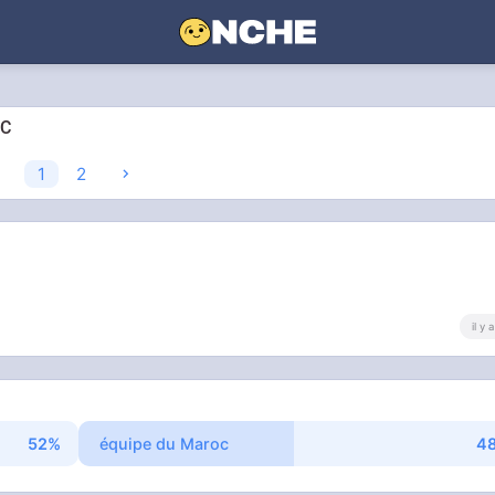
OC
1
2
il y
équipe du Maroc