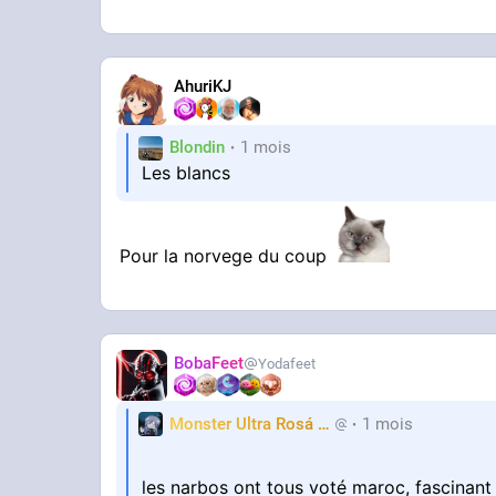
AhuriKJ
Blondin
1 mois
Les blancs
Pour la norvege du coup
BobaFeet
Yodafeet
Monster Ultra Rosá
❤️
1 mois
KheyFinito
les narbos ont tous voté maroc, fascinan