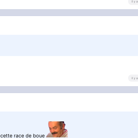
il y
il y
t cette race de boue