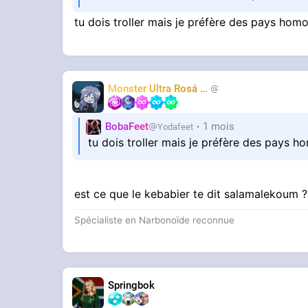
tu dois troller mais je préfère des pays homo
Monster Ultra Rosá
❤️
KheyFinito
BobaFeet
1 mois
Yodafeet
tu dois troller mais je préfère des pays h
est ce que le kebabier te dit salamalekoum 
Spécialiste en Narbonoïde reconnue
Springbok