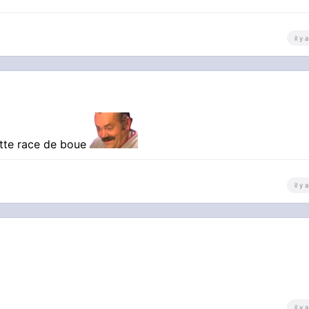
il y
ette race de boue
il y
il y