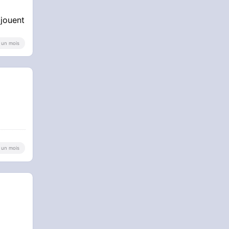
 jouent
 a un mois
 a un mois