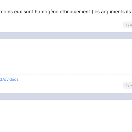
 moins eux sont homogène ethniquement (les arguments ils
il y
3A/videos
il y