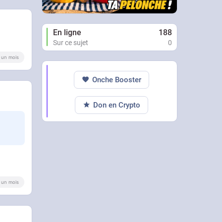
En ligne
188
Sur ce sujet
0
 a un mois
Onche Booster
Don en Crypto
 a un mois