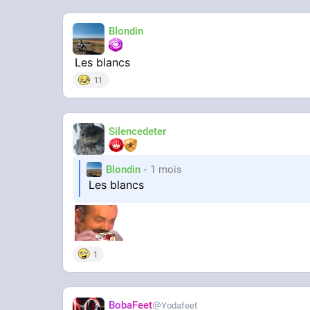
Blondin
Les blancs
11
Silencedeter
Blondin
1 mois
Les blancs
1
BobaFeet
Yodafeet