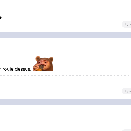
e
il y
r roule dessus.
il y