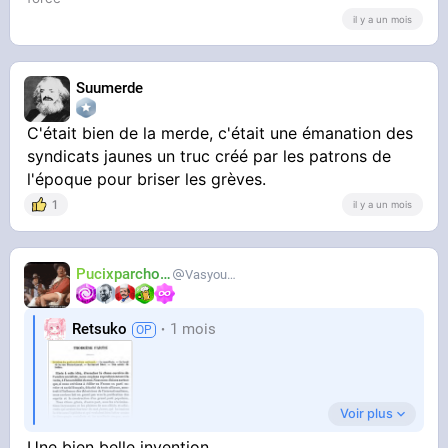
il y a un mois
Suumerde
C'était bien de la merde, c'était une émanation des
syndicats jaunes un truc créé par les patrons de
l'époque pour briser les grèves.
1
il y a un mois
Pucixparchoix
Vasyouioui_
Retsuko
1 mois
Voir plus
Une bien belle invention