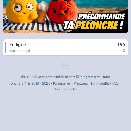
En ligne
196
Sur ce sujet
0
C.G.U.
Confidentialité
Discord
Telegram
YouTube
Onche 3.4 © 2018 - 2026 · Partenaires :
Madzona
·
TintinQuiRit
·
FAQ
·
Nous contacter