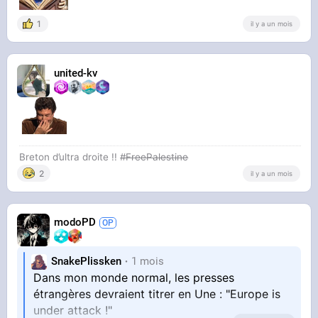
1
il y a un mois
united-kv
Breton d’ultra droite !!
#FreePalestine
2
il y a un mois
modoPD
SnakePlissken
1 mois
Dans mon monde normal, les presses
étrangères devraient titrer en Une : "Europe is
under attack !"