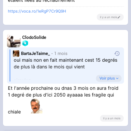
https://voca.ro/1eRgP7Cr9Q9H
il y a un mois
ClodoSolide
BartaJeTaime_
1 mois
oui mais non en fait maintenant cest 15 degrés
de plus là dans le mois qui vient
Voir plus
circulez
Et l'année prochaine ou dnas 3 mois on aura froid
et dans les médias cest le cirque total, un coup
1 degré de plus d'ici 2050 ayaaaa les fragile qui
cest un vent chaud du sahara qui passe par
l'irlande ( lol ), un coup cest el nino ( qui n'a lieu
chiale
qu'une fois tous les 7 ans mais arrive trois fois
il y a un mois
de suite en un mois lol ), un coup cest le
réchauffement ( qui ne vise que la France la