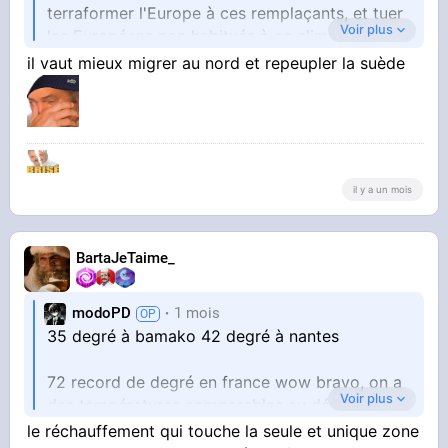
terraformer l'Europe à ces remplaçants, et tuer
Voir plus
les Européens non habitués à ce climat, par
exemple.
il vaut mieux migrer au nord et repeupler la suède
On a entendu récemment des représentants
d'un certain pays du Moyen-orient menacer les
capitales européennes.
il y a un mois
BartaJeTaime_
modoPD
1 mois
35 degré à bamako 42 degré à nantes
72 record de degré en france wow bravo, on a
Voir plus
des températures comparables au désert du
le réchauffement qui touche la seule et unique zone