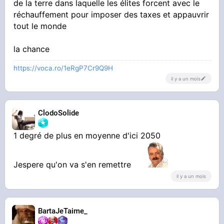
de la terre dans laquelle les élites forcent avec le
golfe
réchauffement pour imposer des taxes et appauvrir
tout le monde
on vous as dis la fin du monde arrive il est
temps de changer le système vous faites
la chance
l'autruche maintenant 4000 familles sont en
https://voca.ro/1eRgP7Cr9Q9H
il y a un mois
deuil
ClodoSolide
1 degré de plus en moyenne d'ici 2050
Jespere qu'on va s'en remettre
il y a un mois
BartaJeTaime_