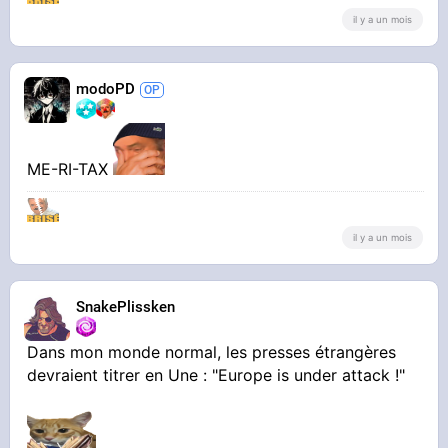
il y a un mois
modoPD
ME-RI-TAX
il y a un mois
SnakePlissken
Dans mon monde normal, les presses étrangères
devraient titrer en Une : "Europe is under attack !"