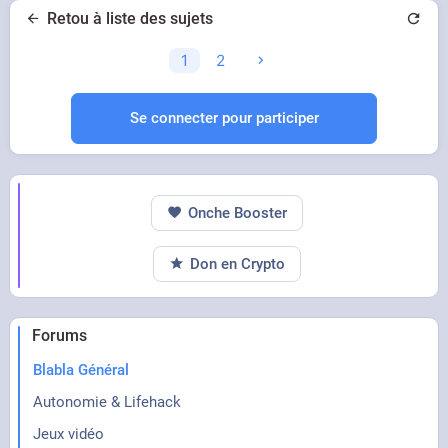
chance )
Retou à liste des sujets
+ le giec lui même n'a pas dit que les canicules
1
2
étaient liées au réchauffement
Se connecter pour participer
Onche Booster
Don en Crypto
Forums
Blabla Général
Autonomie & Lifehack
Jeux vidéo