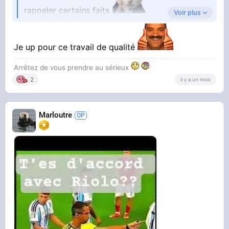
rappeler certains faits
Voir plus
Le football tel que pratiqué à notre époque a
été théorisé le 26 octobre 1863 dans un endroit
Je up pour ce travail de qualité
nommé
Freemasons' Tavern
, en Angleterre. Il
Arrêtez de vous prendre au sérieux
s'agit d'un pub qui appartient à la Grande Loge
2
il y a un mois
Unie d'Angleterre (UGLE)
Marloutre
Les personnes qui l'ont théorisé appartenaient
toutes à la haute société qui était maçonnique,
on peut d'ailleurs retrouver des similitudes avec
les rituels qu'ils pratiquent en loge :
Le terrain de football est un rectangle parfait
constitué de deux carrés et d'un cercle au