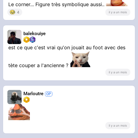
Le corner... Figure très symbolique aussi..
4
il y a un mois
balekouiye
est ce que c'est vrai qu'on jouait au foot avec des
tète couper a l'ancienne ?
il y a un mois
Marloutre
il y a un mois