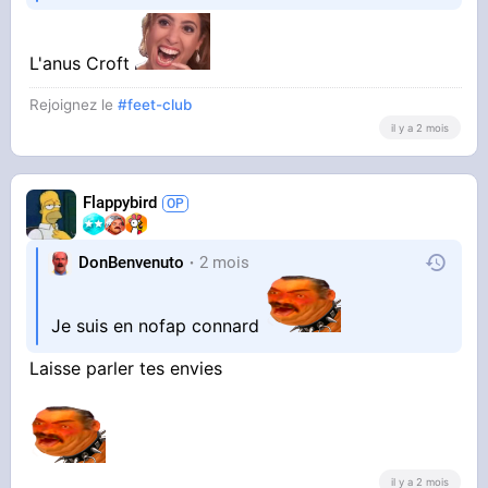
L'anus Croft
Rejoignez le
#feet-club
il y a 2 mois
Flappybird
DonBenvenuto
2 mois
Je suis en nofap connard
Laisse parler tes envies
il y a 2 mois