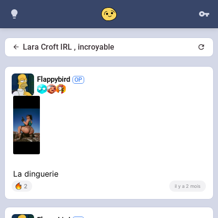
Lara Croft IRL , incroyable
Flappybird
La dinguerie
2
il y a 2 mois