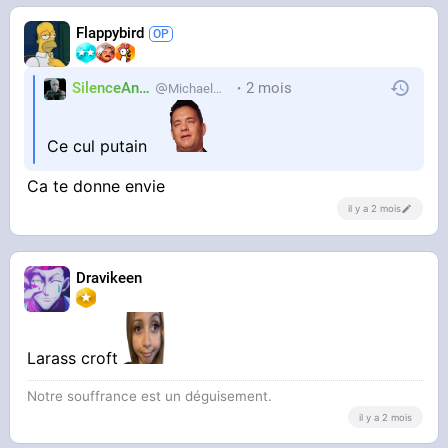
Flappybird
SilenceAnus
2 mois
MichaelMann
Ce cul putain
Ca te donne envie
il y a 2 mois
Dravikeen
Larass croft
Notre souffrance est un déguisement.
il y a 2 mois