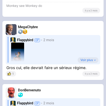
Monkey see Monkey do
il y a 2 mois
MegaChybre
Flappybird
2 mois
Voir plus
Gros cul, elle devrait faire un sérieux régime.
1
il y a 2 mois
La dinguerie
DonBenvenuto
Flappybird
2 mois