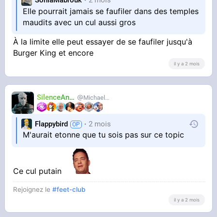
SoniaMabrouk
2 mois
Elle pourrait jamais se faufiler dans des temples
maudits avec un cul aussi gros
À la limite elle peut essayer de se faufiler jusqu'à
Burger King et encore
il y a 2 mois
SilenceAnus
MichaelMann
Flappybird
2 mois
M'aurait etonne que tu sois pas sur ce topic
Ce cul putain
Rejoignez le
#feet-club
il y a 2 mois