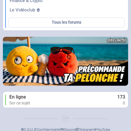
Finance & Crypto
Le Vidéoclub 🍿
Tous les forums
En ligne
173
Sur ce sujet
0
C.G.U.
Confidentialité
Discord
Telegram
YouTube