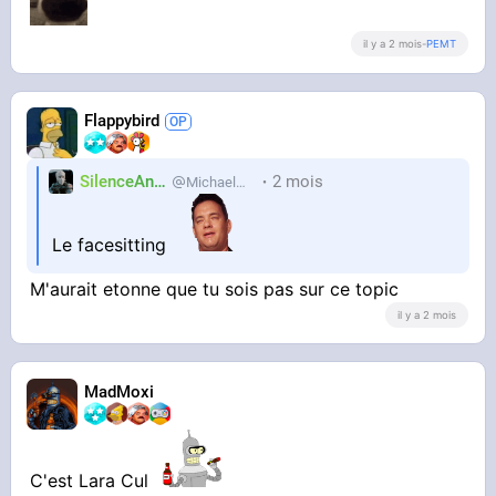
il y a 2 mois
-
PEMT
Flappybird
SilenceAnus
2 mois
MichaelMann
Le facesitting
M'aurait etonne que tu sois pas sur ce topic
il y a 2 mois
MadMoxi
C'est Lara Cul