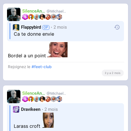
SilenceAnus
MichaelMann
Flappybird
2 mois
Ca te donne envie
Bordel a un point
Rejoignez le
#feet-club
il y a 2 mois
SilenceAnus
MichaelMann
Dravikeen
2 mois
Larass croft