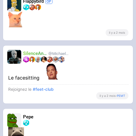
Flappybird
il y a 2 mois
SilenceAnus
MichaelMann
Le facesitting
Rejoignez le
#feet-club
il y a 2 mois
-
PEMT
Pepe