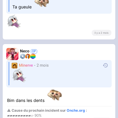
Ta gueule
il y a 2 mois
Neco
Minerve
2 mois
Bim dans les dents
⚠ Cause du prochain incident sur
Onche.org
:
▰▰▰▰▰▰▰▰▰▱ 90%