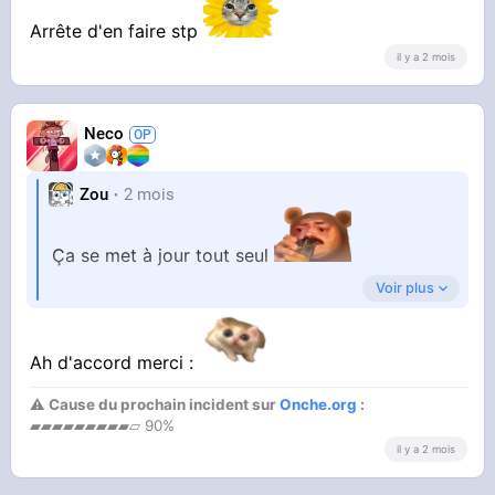
Arrête d'en faire stp
il y a 2 mois
Neco
Zou
2 mois
Ça se met à jour tout seul
Voir plus
Faut poster avec enft
Ah d'accord merci :
⚠ Cause du prochain incident sur
Onche.org
:
▰▰▰▰▰▰▰▰▰▱ 90%
il y a 2 mois