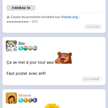
NIVEAU 10
⚠ Cause du prochain incident sur
Onche.org
:
▰▰▰▰▰▰▰▰▰▱ 90%
il y a 2 mois
Zou
Ça se met à jour tout seul
Faut poster avec enft
il y a 2 mois
Minerve