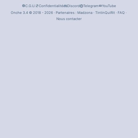
C.G.U.
Confidentialité
Discord
Telegram
YouTube
Onche 3.4 © 2018 - 2026 · Partenaires :
Madzona
·
TintinQuiRit
·
FAQ
·
Nous contacter