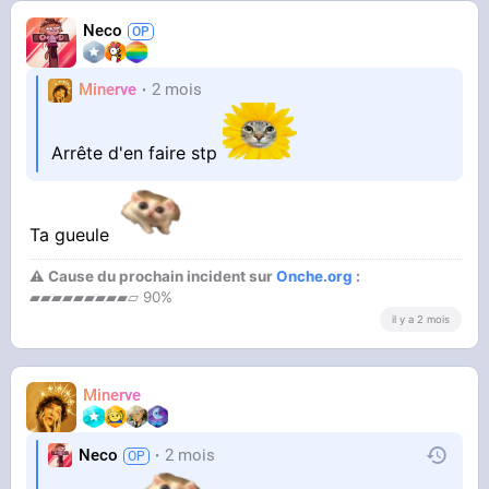
Neco
Minerve
2 mois
Arrête d'en faire stp
Ta gueule
⚠ Cause du prochain incident sur
Onche.org
:
▰▰▰▰▰▰▰▰▰▱ 90%
il y a 2 mois
Minerve
Neco
2 mois