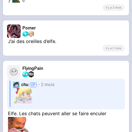
?
il y a 2 mois
Pomer
J’ai des oreilles d’elfe.
il y a 2 mois
FlyingPain
chu
2 mois
Elfe. Les chats peuvent aller se faire enculer