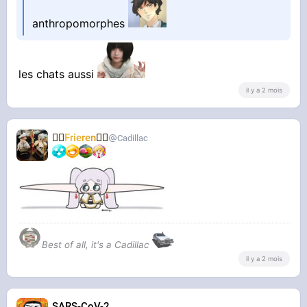
anthropomorphes
les chats aussi
il y a 2 mois
🧝‍♀️
Frieren
🧝‍♀️
Cadillac
Best of all, it's a Cadillac
il y a 2 mois
SARS-CoV-2