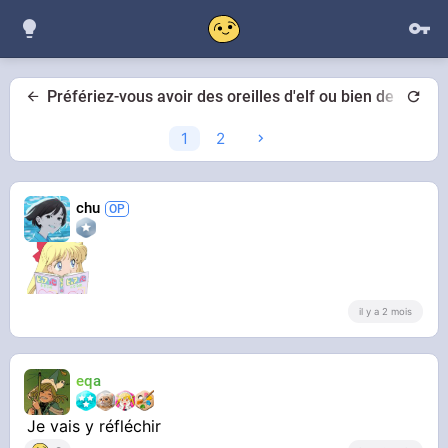
Préfériez-vous avoir des oreilles d'elf ou bien de chat ?
1
2
chu
il y a 2 mois
eqa
Je vais y réfléchir