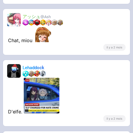
アッシュ
Ash
Chat, miou
il y a 2 mois
Lehaddock
D'elfe.
il y a 2 mois