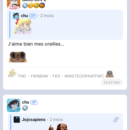
chu
2 mois
J'aime bien mes oreilles...
TND - YWNBAW - TKD - WMSTEOOPAAFFWC
il y a 2 mois
chu
Jojosapiens
2 mois