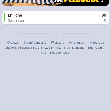
En ligne
90
Sur ce sujet
0
C.G.U.
Confidentialité
Discord
Telegram
YouTube
Onche 3.3-Nastasya © 2018 - 2026 - Partenaires :
Madzona
-
TintinQuiRit
-
FAQ
-
Nous contacter