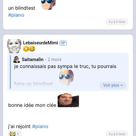
un blindtest
#piano
il y a 2 mois
LebaiseurdeMimi
Saitamalin
2 mois
je connaissais pas sympa le truc, tu pourrais
faire un blindtest
Voir plus
#piano
bonne idée mon clée
j'ai rejoint
#piano
1
il y a 2 mois