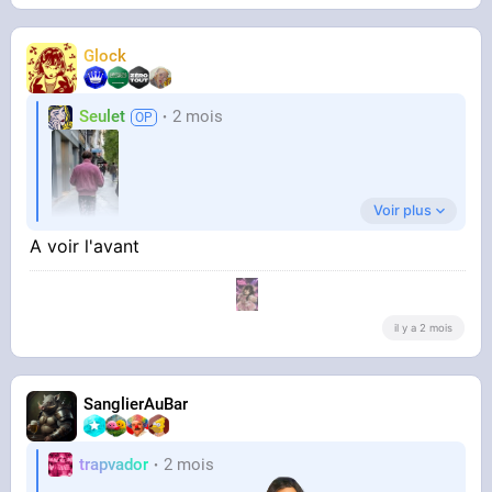
Glock
Seulet
2 mois
Voir plus
A voir l'avant
il y a 2 mois
photo prise à l'instant
SanglierAuBar
trapvador
2 mois