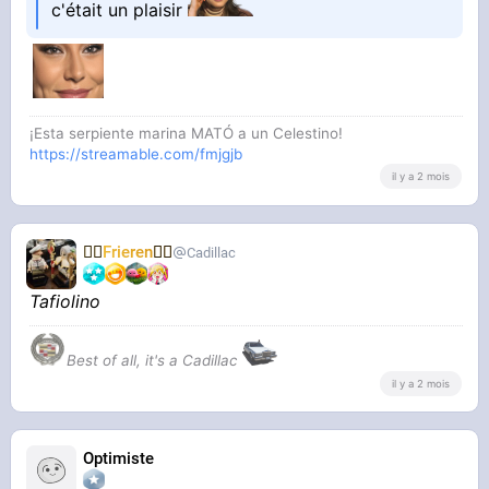
c'était un plaisir
¡Esta serpiente marina MATÓ a un Celestino!
https://streamable.com/fmjgjb
il y a 2 mois
🧝‍♀️
Frieren
🧝‍♀️
Cadillac
Tafiolino
Best of all, it's a Cadillac
il y a 2 mois
Optimiste