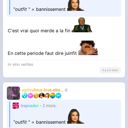
"
outfit
" = bannissement
C'est vrai quoi merde a la fin
En cette periode faut dire juinfit
In vino veritas
il y a 2 mois
agriculteur-love-ebony
chasseur2trap
trapvador
2 mois
"
outfit
" = bannissement