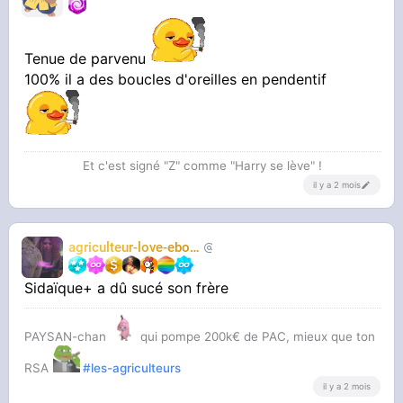
Tenue de parvenu
100% il a des boucles d'oreilles en pendentif
Et c'est signé "Z" comme "Harry se lève" !
il y a 2 mois
agriculteur-love-ebony
chasseur2trap
Sidaïque+ a dû sucé son frère
PAYSAN-chan
qui pompe 200k€ de PAC, mieux que ton
RSA
#les-agriculteurs
il y a 2 mois