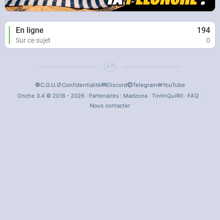
En ligne
194
Sur ce sujet
0
C.G.U.
Confidentialité
Discord
Telegram
YouTube
Onche 3.4 © 2018 - 2026 · Partenaires :
Madzona
·
TintinQuiRit
·
FAQ
·
Nous contacter