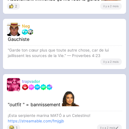
2
il y a 2 mois
photo prise à l'instant
Neg
Gauchiste
"Garde ton cœur plus que toute autre chose, car de lui
jaillissent les sources de la Vie." — Proverbes 4:23
il y a 2 mois
trapvador
"
outfit
" = bannissement
¡Esta serpiente marina MATÓ a un Celestino!
https://streamable.com/fmjgjb
1
il y a 2 mois