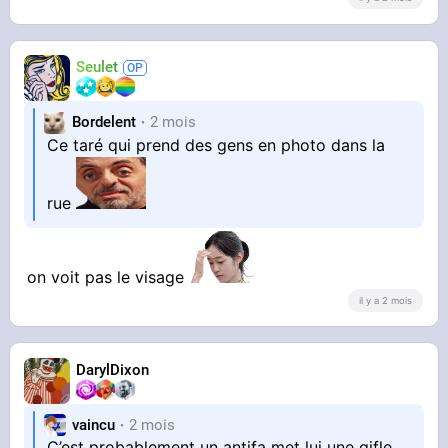
Seulet
Bordelent
2 mois
Ce taré qui prend des gens en photo dans la
rue
on voit pas le visage
il y a 2 mois
DarylDixon
vaincu
2 mois
C’est probablement un antifa met lui une gifle