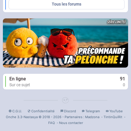
Tous les forums
En ligne
91
Sur ce sujet
0
C.G.U.
Confidentialité
Discord
Telegram
YouTube
Onche 3.3-Nastasya © 2018 - 2026 - Partenaires :
Madzona
-
TintinQuiRit
-
FAQ
-
Nous contacter