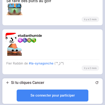
Se faire des putts au golf
il y a 2 mois
etudianthumide
Fier Rabbin de
#la-synagonche
( ͡° ͜ʖ ͡°)
il y a 2 mois
Si tu cliques Cancer
Se connecter pour participer