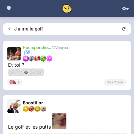
J'aime le golf
Pucixparchoix
Vasyouioui_
Et toi ?
NIVEAU 10
1
il y a 2 mois
Boostiflor
Le golf et les putts