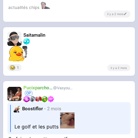
actualités chips
il y a 2 mois
Saitamalin
1
il y a 2 mois
Pucixparchoix
Vasyouioui_
Boostiflor
2 mois
Le golf et les putts