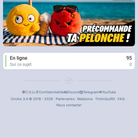
En ligne
95
Sur ce sujet
0
C.G.U.
Confidentialité
Discord
Telegram
YouTube
Onche 3.4 © 2018 - 2026 · Partenaires :
Madzona
·
TintinQuiRit
·
FAQ
·
Nous contacter