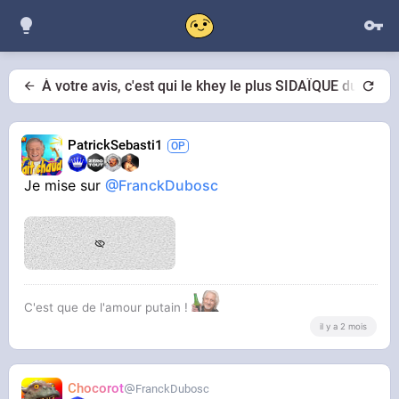
À votre avis, c'est qui le khey le plus SIDAÏQUE du forum
PatrickSebasti1
Je mise sur
@FranckDubosc
C'est que de l'amour putain !
il y a 2 mois
Chocorot
FranckDubosc