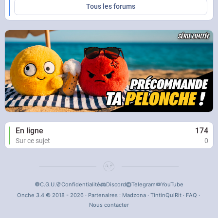
Tous les forums
En ligne
174
Sur ce sujet
0
C.G.U.
Confidentialité
Discord
Telegram
YouTube
Onche 3.4 © 2018 - 2026 · Partenaires :
Madzona
·
TintinQuiRit
·
FAQ
·
Nous contacter