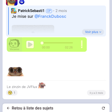
PatrickSebasti1
2 mois
Je mise sur
@FranckDubosc
Voir plus
Le zinzin de JVFlux
1
il y a 2 mois
Retou à liste des sujets