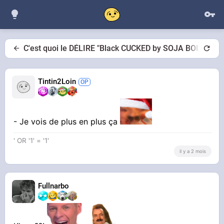
C'est quoi le DÉLIRE "Black CUCKED by SOJA BOI"
Tintin2Loin
- Je vois de plus en plus ça
' OR '1' = '1'
il y a 2 mois
Fullnarbo