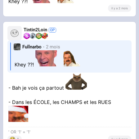
Khey ??!
il y a 2 mois
Tintin2Loin
Fullnarbo
2 mois
Khey ??!
- Bah je vois ça partout
- Dans les ÉCOLE, les CHAMPS et les RUES
' OR '1' = '1'