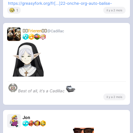
https://greasyfork.org/fr[...]22-onche-org-auto-balise-
1
il y a 2 mois
🧝‍♀️
Frieren
🧝‍♀️
Cadillac
Best of all, it's a Cadillac
il y a 2 mois
Jon