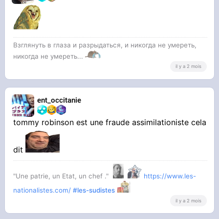
Взглянуть в глаза и разрыдаться, и никогда не умереть,
никогда не умереть...
il y a 2 mois
ent_occitanie
tommy robinson est une fraude assimilationiste cela
dit
"Une patrie, un Etat, un chef ."
https://www.les-
nationalistes.com/
#les-sudistes
il y a 2 mois