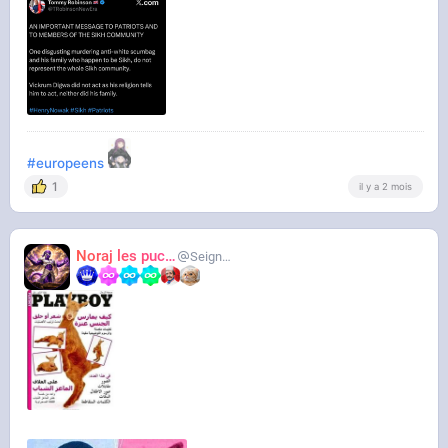
UK
C'est génial
#europeens
1
il y a 2 mois
Noraj les pucix
SeigneurCooler