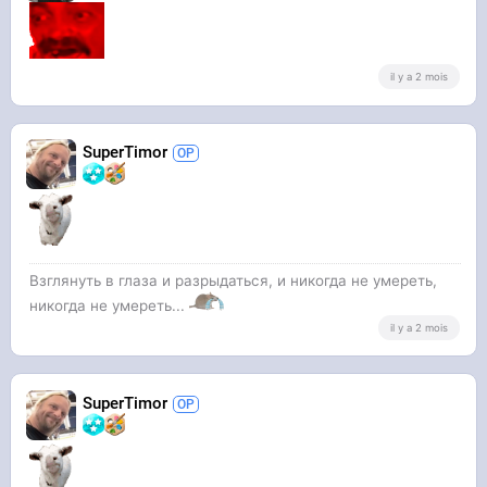
il y a 2 mois
SuperTimor
Взглянуть в глаза и разрыдаться, и никогда не умереть,
никогда не умереть...
il y a 2 mois
SuperTimor