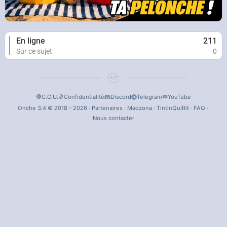
En ligne
211
Sur ce sujet
0
C.G.U.
Confidentialité
Discord
Telegram
YouTube
Onche 3.4 © 2018 - 2026 · Partenaires :
Madzona
·
TintinQuiRit
·
FAQ
·
Nous contacter