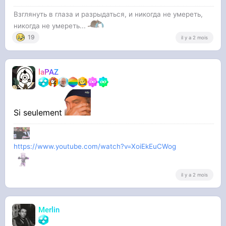
Взглянуть в глаза и разрыдаться, и никогда не умереть,
никогда не умереть...
19
il y a 2 mois
laPAZ
Si seulement
https://www.youtube.com/watch?v=XoiEkEuCWog
il y a 2 mois
Merlin