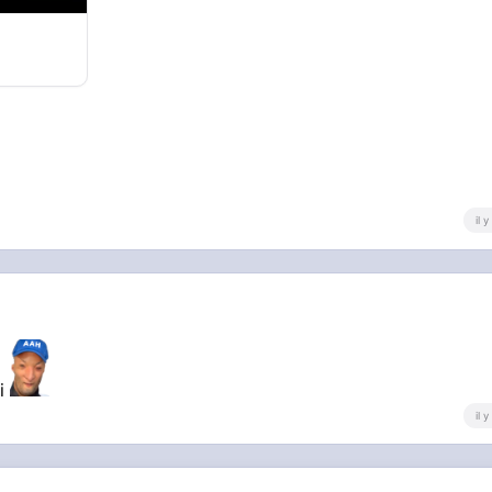
il 
ri
il 