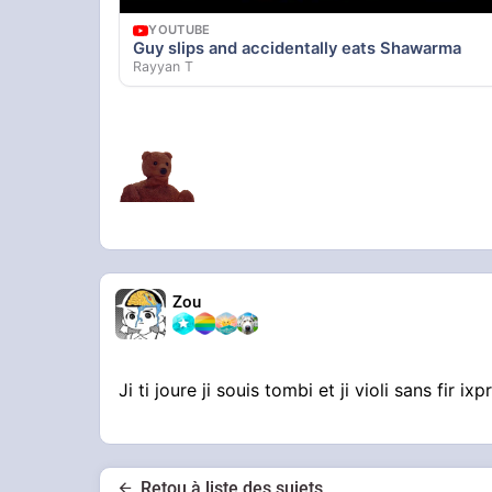
YOUTUBE
Guy slips and accidentally eats Shawarma
Rayyan T
Zou
Ji ti joure ji souis tombi et ji violi sans fir ixp
Retou à liste des sujets