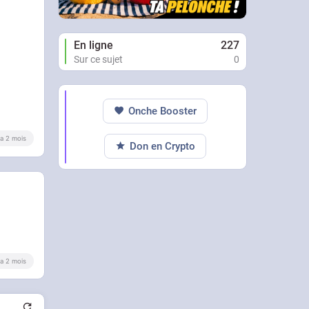
En ligne
227
Sur ce sujet
0
Onche Booster
y a 2 mois
Don en Crypto
y a 2 mois