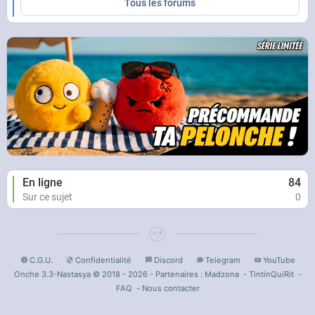
Tous les forums
En ligne
84
Sur ce sujet
0
C.G.U.
Confidentialité
Discord
Telegram
YouTube
Onche 3.3-Nastasya © 2018 - 2026 - Partenaires :
Madzona
-
TintinQuiRit
-
FAQ
-
Nous contacter