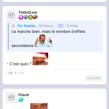
Tintin2Loin
Roi Saucisse
2 mois
Friteausucre
ca marche bien, mais le nombre d'effets
secondaires
- C'est quoi ?
' OR '1' = '1'
il y a 2 mois
Frisoti