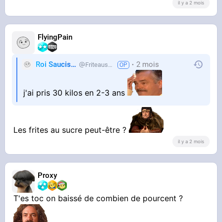
il y a 2 mois
FlyingPain
Roi Saucisse
2 mois
Friteausucre
j'ai pris 30 kilos en 2-3 ans
Les frites au sucre peut-être ?
il y a 2 mois
Proxy
T'es toc on baissé de combien de pourcent ?