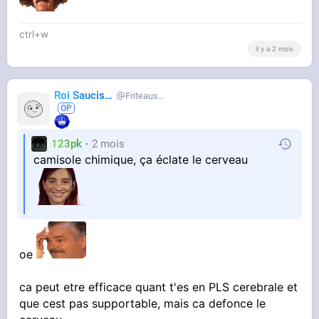
ctrl+w
il y a 2 mois
Roi Saucisse
Friteausucre
123pk
2 mois
camisole chimique, ça éclate le cerveau
oe
ca peut etre efficace quant t'es en PLS cerebrale et
que cest pas supportable, mais ca defonce le