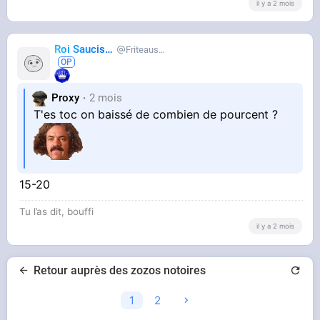
il y a 2 mois
Roi Saucisse
Friteausucre
Proxy
2 mois
T'es toc on baissé de combien de pourcent ?
15-20
Tu l’as dit, bouffi
il y a 2 mois
Retour auprès des zozos notoires
1
2