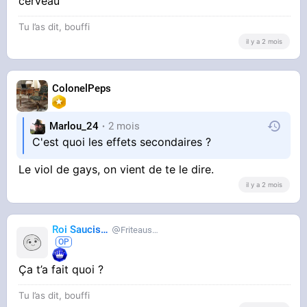
cerveau
Tu l’as dit, bouffi
il y a 2 mois
ColonelPeps
Marlou_24
2 mois
C'est quoi les effets secondaires ?
Le viol de gays, on vient de te le dire.
il y a 2 mois
Roi Saucisse
Friteausucre
Ça t’a fait quoi ?
Tu l’as dit, bouffi