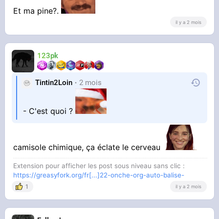
Et ma pine?.
il y a 2 mois
123pk
Tintin2Loin
2 mois
- C'est quoi ?
camisole chimique, ça éclate le cerveau
Extension pour afficher les post sous niveau sans clic :
https://greasyfork.org/fr[...]22-onche-org-auto-balise-
1
il y a 2 mois