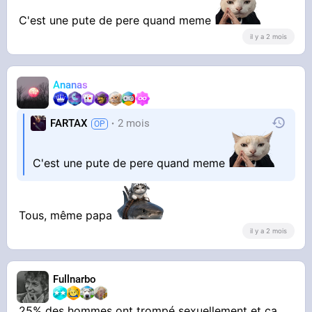
C'est une pute de pere quand meme
il y a 2 mois
Ananas
FARTAX
2 mois
C'est une pute de pere quand meme
Tous, même papa
il y a 2 mois
Fullnarbo
25% des hommes ont trompé sexuellement et ça