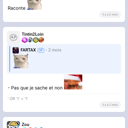
Raconte
il y a 2 mois
Tintin2Loin
FARTAX
2 mois
- Pas que je sache et non
' OR '1' = '1'
il y a 2 mois
Zou