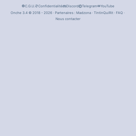
C.G.U.
Confidentialité
Discord
Telegram
YouTube
Onche 3.4 © 2018 - 2026 · Partenaires :
Madzona
·
TintinQuiRit
·
FAQ
·
Nous contacter