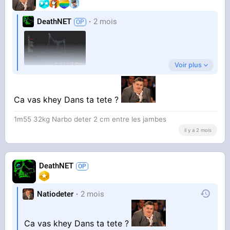
DeathNET
2 mois
Voir plus
Time to run, time to run ... RUN MA BOI
Ca vas khey Dans ta tete ?
1m55 32kg Narbo deter 2 cm entre les jambes
il y a 2 mois
DeathNET
AAAAAAAAHHHH IT'S JUST
Natiodeter
2 mois
Ca vas khey Dans ta tete ?