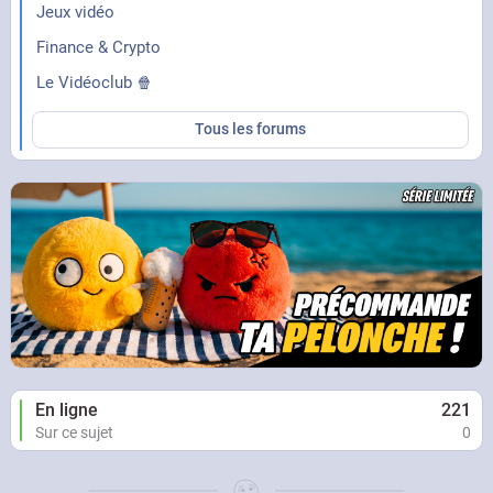
Jeux vidéo
Finance & Crypto
Le Vidéoclub 🍿
*Jumpscare*
Tous les forums
AAAAAARRRRRRGGGGGHHHH !!!
En ligne
221
Sur ce sujet
0