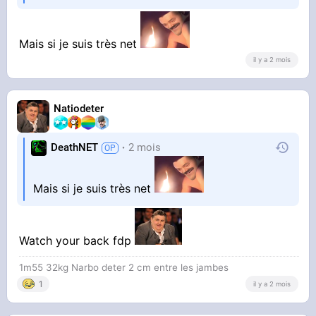
BEHIND ME !!!
Mais si je suis très net
il y a 2 mois
DON'T LOOK BACK, JUST KEEP MOVING !!!
Natiodeter
DeathNET
2 mois
Mais si je suis très net
THE DOOR RIGHT THERE !!!
Watch your back fdp
1m55 32kg Narbo deter 2 cm entre les jambes
1
il y a 2 mois