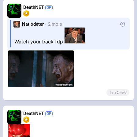
DeathNET
Natiodeter
2 mois
Watch your back fdp
HURRY UP !!!
il y a 2 mois
DeathNET
I'M COMING I'M COMING !!!