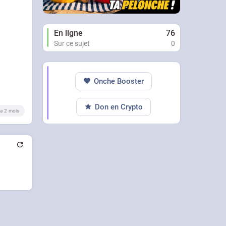
En ligne
76
Sur ce sujet
0
Onche Booster
Don en Crypto
y a 2 mois