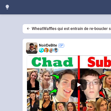
WheatWaffles qui est entrain de re-boucler su
NoirDeBite