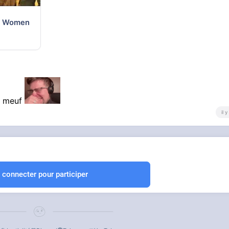
w Women
sa meuf
il 
 connecter pour participer