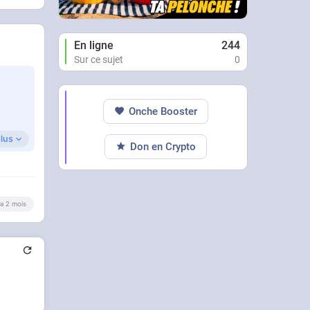
En ligne
244
Sur ce sujet
0
Onche Booster
plus
Don en Crypto
y a 2 mois