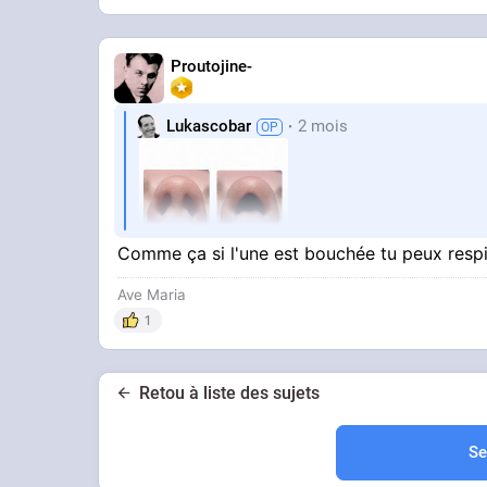
Proutojine-
Lukascobar
2 mois
Comme ça si l'une est bouchée tu peux respir
Ave Maria
1
Pourquoi 2 ?
Retou à liste des sujets
Se