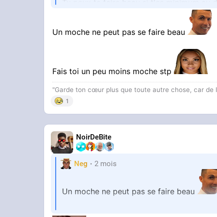
Tu peux te faire beau si t'es minimum au
C'est une expression "fais toi beau"
Un moche ne peut pas se faire beau
Fais toi un peu moins moche stp
"Garde ton cœur plus que toute autre chose, car de lu
1
NoirDeBite
Neg
2 mois
Un moche ne peut pas se faire beau