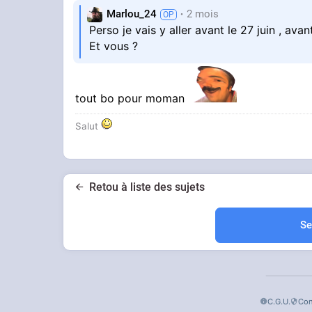
Marlou_24
2 mois
Perso je vais y aller avant le 27 juin , av
Et vous ?
tout bo pour moman
Salut
Retou à liste des sujets
Se
C.G.U.
Con