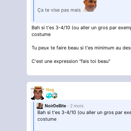
Ça te vise pas mais
Bah si t'es 3-4/10 (ou aller un gros par exe
Est ce qu'un moche peut se faire beau ?
costume
Tu peux te faire beau si t'es minimum au de
Fais toi beau
C'est une expression "fais toi beau"
OK et si je suis moche?
Neg
NoirDeBite
2 mois
Bah si t'es 3-4/10 (ou aller un gros par 
costume