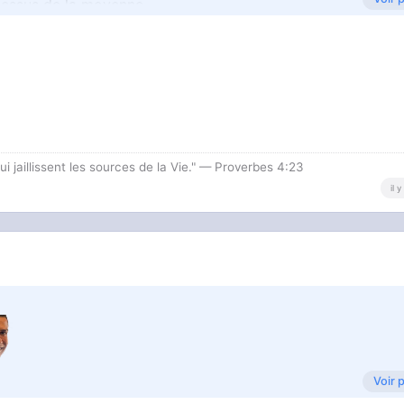
 dessus de la moyenne
i jaillissent les sources de la Vie." — Proverbes 4:23
il 
Voir 