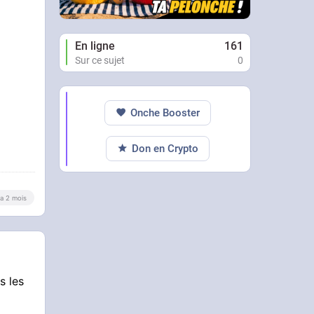
En ligne
161
Sur ce sujet
0
Onche Booster
Don en Crypto
y a 2 mois
s les