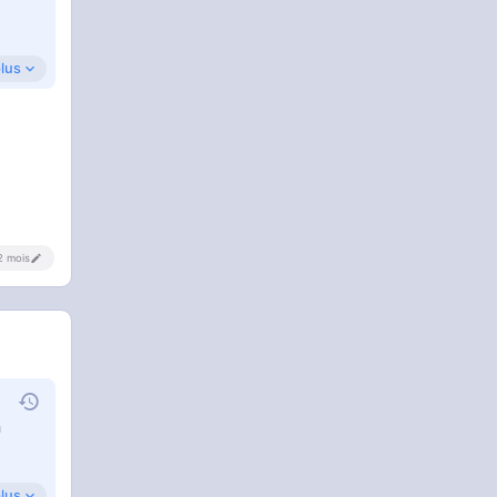
plus
 2 mois
n
plus