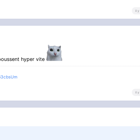
il 
i poussent hyper vite
V63cbsUm
il 