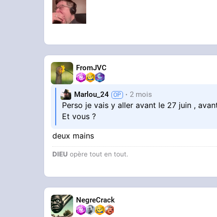
Fais toi un peu moins moche stp
FromJVC
Marlou_24
2 mois
Perso je vais y aller avant le 27 juin , av
Et vous ?
deux mains
DIEU
opère tout en tout.
NegreCrack