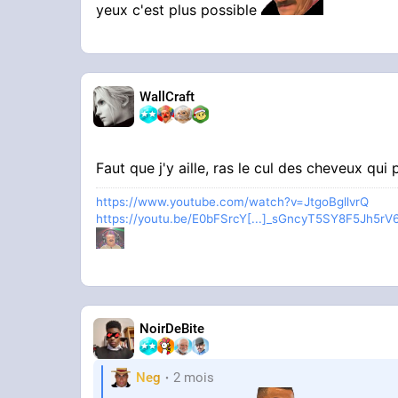
yeux c'est plus possible
WallCraft
Faut que j'y aille, ras le cul des cheveux qu
https://www.youtube.com/watch?v=JtgoBgllvrQ
https://youtu.be/E0bFSrcY[...]_sGncyT5SY8F5Jh5r
NoirDeBite
Neg
2 mois