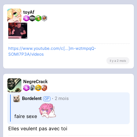
toyAf
https://www.youtube.com/c[...]m-wztmpqQ-
SOMI7P3A/videos
il y a 2 mois
NegreCrack
Bordelent
2 mois
faire sexe
Elles veulent pas avec toi