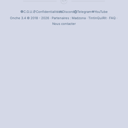
C.G.U.
Confidentialité
Discord
Telegram
YouTube
Onche 3.4 © 2018 - 2026 · Partenaires :
Madzona
·
TintinQuiRit
·
FAQ
·
Nous contacter