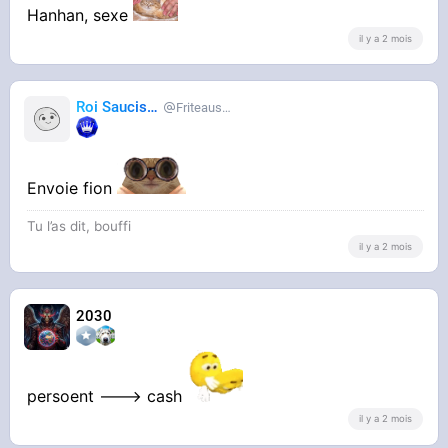
Hanhan, sexe
il y a 2 mois
Roi Saucisse
Friteausucre
Envoie fion
Tu l’as dit, bouffi
il y a 2 mois
2030
persoent ---> cash
il y a 2 mois