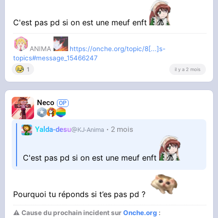
C'est pas pd si on est une meuf enft
ANIMA
https://onche.org/topic/8[...]s-
topics#message_15466247
1
il y a 2 mois
Neco
Yalda-desu
2 mois
KJ-Anima
C'est pas pd si on est une meuf enft
Pourquoi tu réponds si t’es pas pd ?
⚠ Cause du prochain incident sur
Onche.org
: