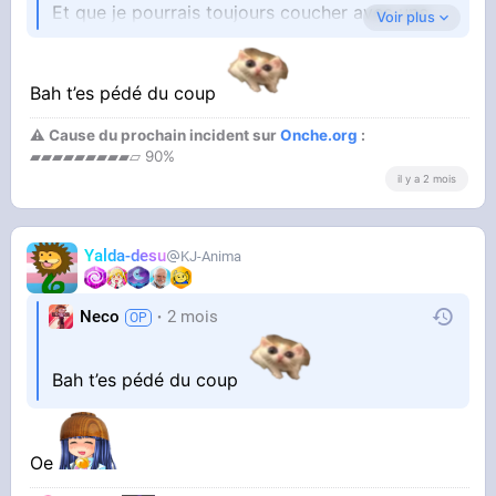
Et que je pourrais toujours coucher avec une
Voir plus
meuf
Bah t’es pédé du coup
⚠ Cause du prochain incident sur
Onche.org
:
▰▰▰▰▰▰▰▰▰▱ 90%
il y a 2 mois
Yalda-desu
KJ-Anima
Neco
2 mois
Bah t’es pédé du coup
Oe