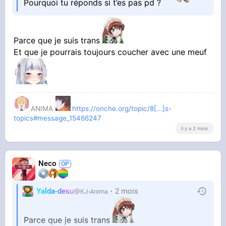
Pourquoi tu réponds si t’es pas pd ?
Parce que je suis trans
Et que je pourrais toujours coucher avec une meuf
ANIMA
https://onche.org/topic/8[...]s-
topics#message_15466247
il y a 2 mois
Neco
Yalda-desu
2 mois
KJ-Anima
Parce que je suis trans