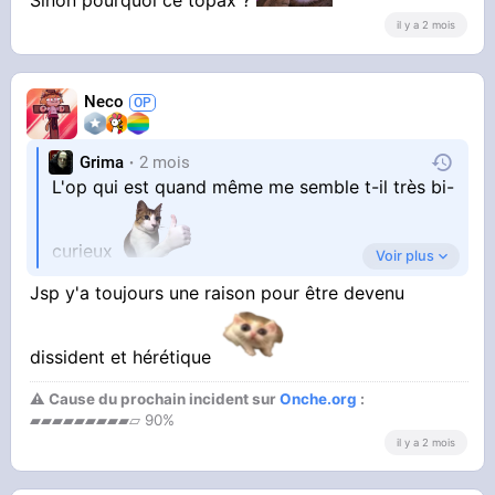
il y a 2 mois
Neco
Grima
2 mois
L'op qui est quand même me semble t-il très bi-
curieux
Voir plus
Jsp y'a toujours une raison pour être devenu
Sinon pourquoi ce topax ?
dissident et hérétique
⚠ Cause du prochain incident sur
Onche.org
:
▰▰▰▰▰▰▰▰▰▱ 90%
il y a 2 mois