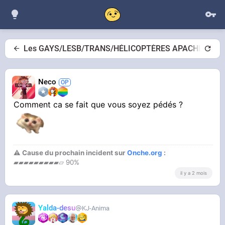
Les GAYS/LESB/TRANS/HÉLICOPTÈRES APACHE j’ai u
Neco
Comment ca se fait que vous soyez pédés ?
⚠ Cause du prochain incident sur
Onche.org
:
▰▰▰▰▰▰▰▰▰▱ 90%
il y a 2 mois
Yalda-desu
KJ-Anima