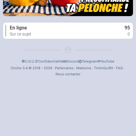
En ligne
95
Sur ce sujet
0
C.G.U.
Confidentialité
Discord
Telegram
YouTube
Onche 3.4 © 2018 - 2026 · Partenaires :
Madzona
·
TintinQuiRit
·
FAQ
·
Nous contacter