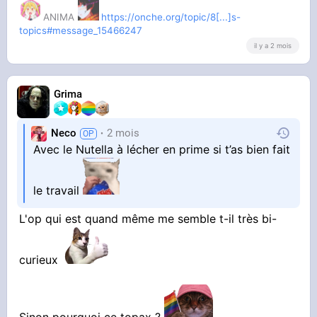
ANIMA
https://onche.org/topic/8[...]s-
topics#message_15466247
il y a 2 mois
Grima
Neco
2 mois
Avec le Nutella à lécher en prime si t’as bien fait
le travail
L'op qui est quand même me semble t-il très bi-
curieux
Sinon pourquoi ce topax ?