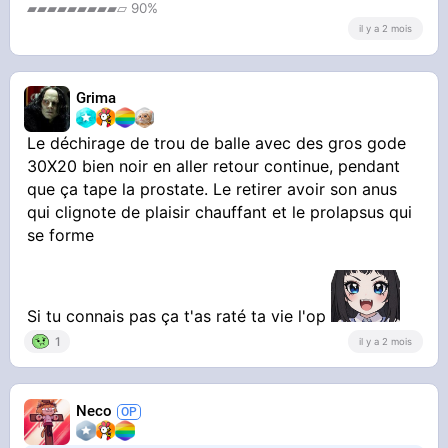
▰▰▰▰▰▰▰▰▰▱ 90%
il y a 2 mois
Grima
Le déchirage de trou de balle avec des gros gode
30X20 bien noir en aller retour continue, pendant
que ça tape la prostate. Le retirer avoir son anus
qui clignote de plaisir chauffant et le prolapsus qui
se forme
Si tu connais pas ça t'as raté ta vie l'op
1
il y a 2 mois
Neco