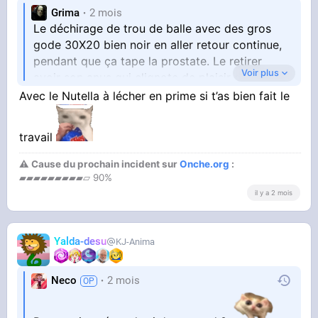
Grima
2 mois
Le déchirage de trou de balle avec des gros
gode 30X20 bien noir en aller retour continue,
pendant que ça tape la prostate. Le retirer
Voir plus
avoir son anus qui clignote de plaisir chauffant
et le prolapsus qui se forme
Avec le Nutella à lécher en prime si t’as bien fait le
Si tu connais pas ça t'as raté ta vie l'op
travail
⚠ Cause du prochain incident sur
Onche.org
:
▰▰▰▰▰▰▰▰▰▱ 90%
il y a 2 mois
Yalda-desu
KJ-Anima
Neco
2 mois