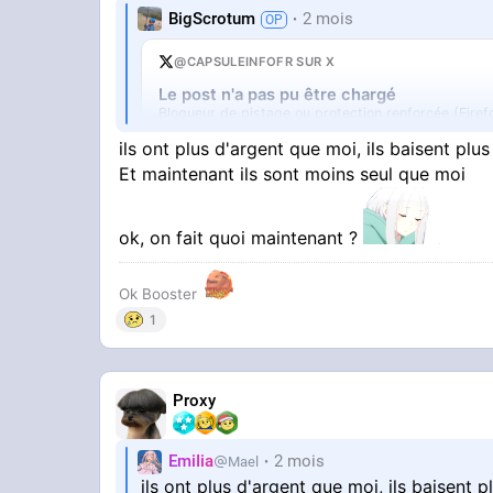
BigScrotum
2 mois
@CAPSULEINFOFR SUR X
Le post n'a pas pu être chargé
Bloqueur de pistage ou protection renforcée (Firef
Ouvrir sur X
↗
ils ont plus d'argent que moi, ils baisent plu
Et maintenant ils sont moins seul que moi
ok, on fait quoi maintenant ?
Ok Booster
1
Proxy
EmiIia
2 mois
Mael
ils ont plus d'argent que moi, ils baisent 