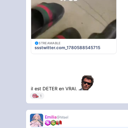
STREAMABLE
ssstwitter.com_1780588545715
il est DETER en VRAI.
1
EmiIia
Mael