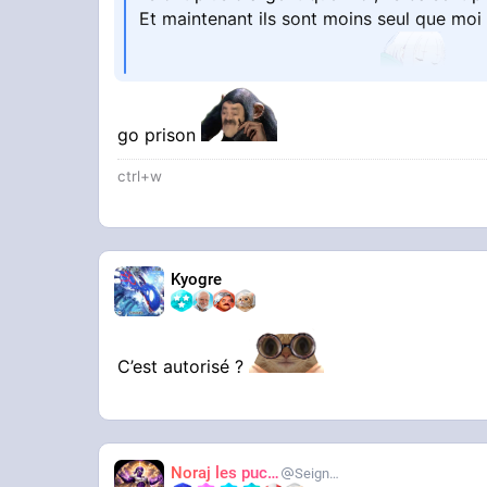
Et maintenant ils sont moins seul que moi
ok, on fait quoi maintenant ?
go prison
ctrl+w
Kyogre
C’est autorisé ?
STREAMABLE
ssstwitter.com_1780588545715
Noraj les pucix
SeigneurCooler