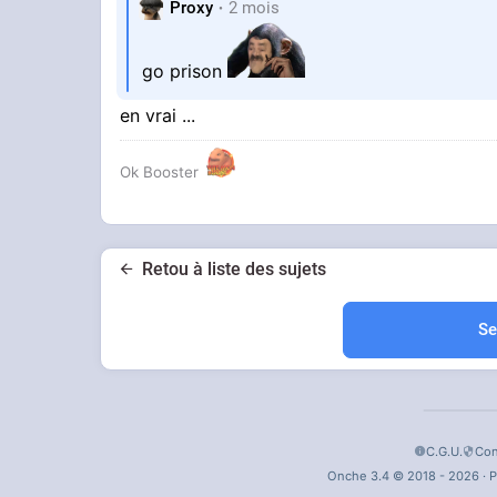
Proxy
2 mois
go prison
en vrai ...
Ok Booster
Retou à liste des sujets
Se
C.G.U.
Con
Onche 3.4 © 2018 - 2026 · P