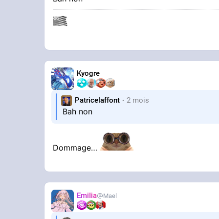
Kyogre
Patricelaffont
2 mois
Bah non
Dommage…
EmiIia
Mael