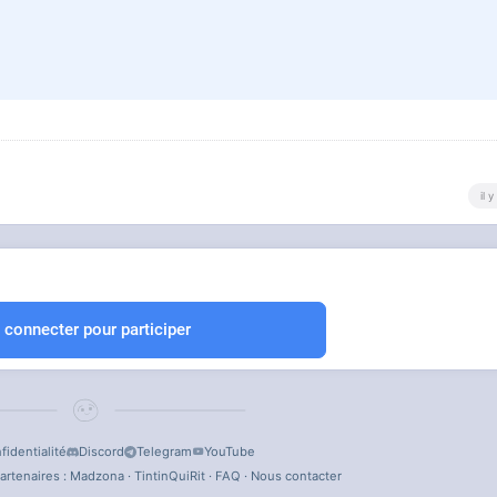
il 
 connecter pour participer
fidentialité
Discord
Telegram
YouTube
artenaires :
Madzona
·
TintinQuiRit
·
FAQ
·
Nous contacter