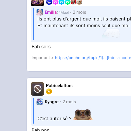
EmiIia
2 mois
Mael
ils ont plus d'argent que moi, ils baisent 
Et maintenant ils sont moins seul que moi
il est DETER en VRAI.
ok, on fait quoi maintenant ?
Bah sors
Important >
https://onche.org/topic/1[...]l-des-mod
Patricelaffont
Kyogre
2 mois
C’est autorisé ?
Bah non