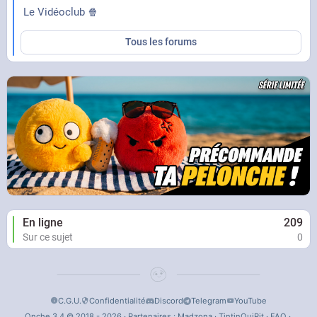
Le Vidéoclub 🍿
Tous les forums
En ligne
209
Sur ce sujet
0
C.G.U.
Confidentialité
Discord
Telegram
YouTube
Onche 3.4 © 2018 - 2026 · Partenaires :
Madzona
·
TintinQuiRit
·
FAQ
·