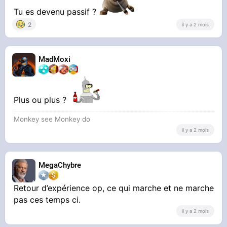
Tu es devenu passif ?
2
il y a 2 mois
MadMoxi
Plus ou plus ?
Monkey see Monkey do
il y a 2 mois
MegaChybre
Retour d’expérience op, ce qui marche et ne marche
pas ces temps ci.
il y a 2 mois