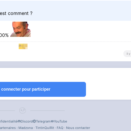
c'est comment ?
 100%
il 
 connecter pour participer
fidentialité
Discord
Telegram
YouTube
artenaires :
Madzona
·
TintinQuiRit
·
FAQ
·
Nous contacter