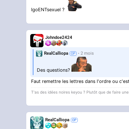
IgoENTsexuel ?
Johndoe2424
RealCalliopa
2 mois
Des questions?
Faut remettre les lettres dans l'ordre ou c'
T'as des idées noires keyou ? Plutôt que de faire un
RealCalliopa