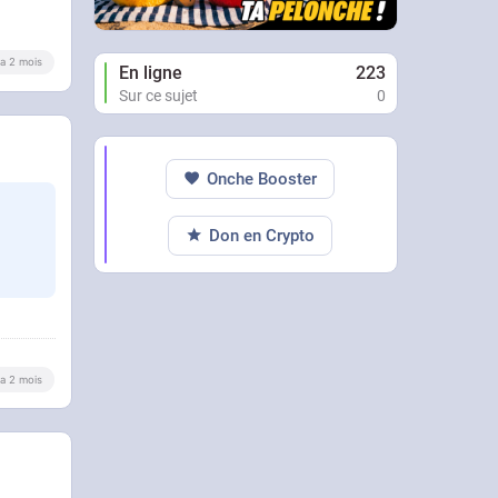
y a 2 mois
En ligne
223
Sur ce sujet
0
Onche Booster
Don en Crypto
y a 2 mois