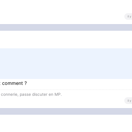
il 
est comment ?
e connerie, passe discuter en MP.
il 