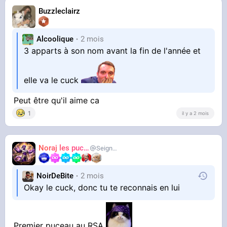
Buzzleclairz
Alcoolique
2 mois
3 apparts à son nom avant la fin de l'année et
elle va le cuck
Peut être qu'il aime ca
1
il y a 2 mois
Noraj les pucix
SeigneurCooler
NoirDeBite
2 mois
Okay le cuck, donc tu te reconnais en lui
Premier puceau au RSA