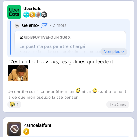
UberEats
Gelemo-
2 mois
@DISRUPTIVEHOLIN SUR X
Le post n'a pas pu être chargé
Voir plus
Bloqueur de pistage ou protection renforcée (Firefox).
Ouvrir sur X
↗
C'est un troll obvious, les golmes qui feedent
Je certifie sur l'honneur être ni un
ni un
contrairement
à ce que mon pseudo laisse penser.
1
il y a 2 mois
Patricelaffont
Ayaaa ce gros pigeon de compet