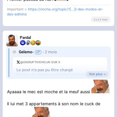
Important >
https://onche.org/topic/1[...]l-des-modos-et-
des-admins
il y a 2 mois
Pardal
Gelemo-
2 mois
@DISRUPTIVEHOLIN SUR X
Le post n'a pas pu être chargé
Voir plus
Bloqueur de pistage ou protection renforcée (Firefox).
Ouvrir sur X
↗
Ayaaaa le mec est moche et la meuf aussi
Il lui met 3 appartements à son nom le cuck de