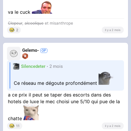
va le cuck
Clopeur
,
alcoolique
et misanthrope
2
il y a 2 mois
Gelemo-
Silencedeter
2 mois
Ce réseau me dégoute profondément
a ce prix il peut se taper des escorts dans des
hotels de luxe le mec choisi une 5/10 qui pue de la
chatte
11
il y a 2 mois