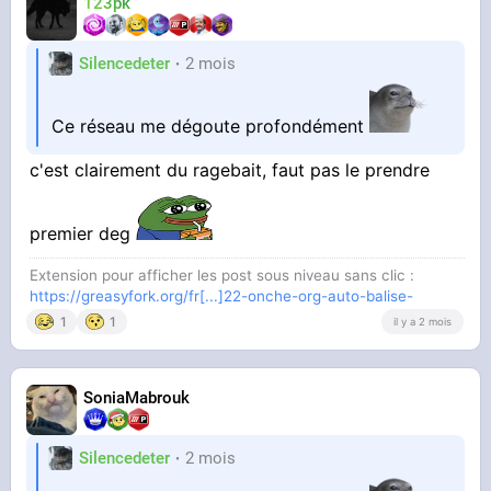
123pk
Silencedeter
2 mois
Ce réseau me dégoute profondément
c'est clairement du ragebait, faut pas le prendre
premier deg
Extension pour afficher les post sous niveau sans clic :
https://greasyfork.org/fr[...]22-onche-org-auto-balise-
1
1
il y a 2 mois
SoniaMabrouk
Silencedeter
2 mois