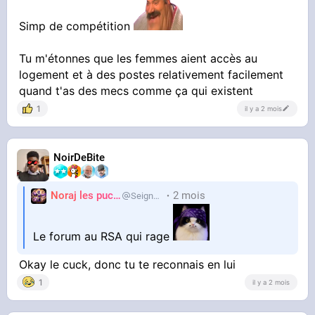
Simp de compétition
Tu m'étonnes que les femmes aient accès au
logement et à des postes relativement facilement
quand t'as des mecs comme ça qui existent
1
il y a 2 mois
Ayaaa ce gros pigeon de compet
NoirDeBite
Noraj les pucix
2 mois
SeigneurCooler
Le forum au RSA qui rage
Okay le cuck, donc tu te reconnais en lui
1
il y a 2 mois