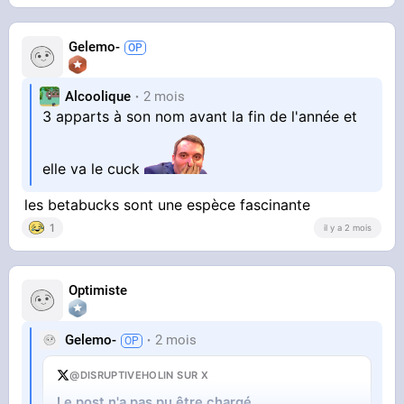
Gelemo-
Alcoolique
2 mois
3 apparts à son nom avant la fin de l'année et
elle va le cuck
les betabucks sont une espèce fascinante
1
il y a 2 mois
Optimiste
Gelemo-
2 mois
@DISRUPTIVEHOLIN SUR X
Le post n'a pas pu être chargé