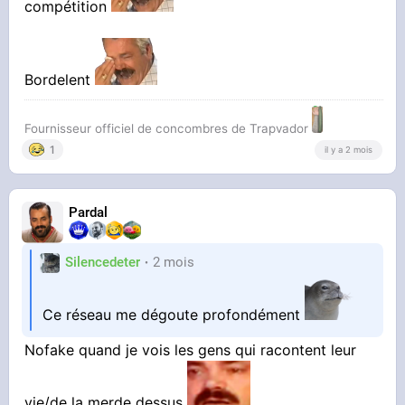
compétition
Ayaaa ce gros pigeon de compet
Bordelent
Fournisseur officiel de concombres de Trapvador
1
il y a 2 mois
Pardal
Silencedeter
2 mois
Ce réseau me dégoute profondément
Nofake quand je vois les gens qui racontent leur
vie/de la merde dessus