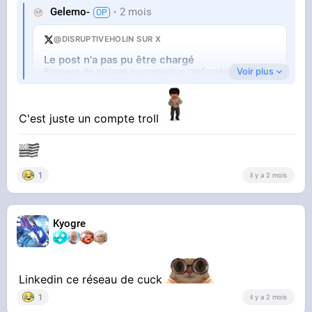
Gelemo-
2 mois
@DISRUPTIVEHOLIN SUR X
Le post n'a pas pu être chargé
Voir plus
Bloqueur de pistage ou protection renforcée (Firefox).
Ouvrir sur X
↗
C'est juste un compte troll
1
il y a 2 mois
Kyogre
Ayaaa ce gros pigeon de compet
Linkedin ce réseau de cuck
1
il y a 2 mois