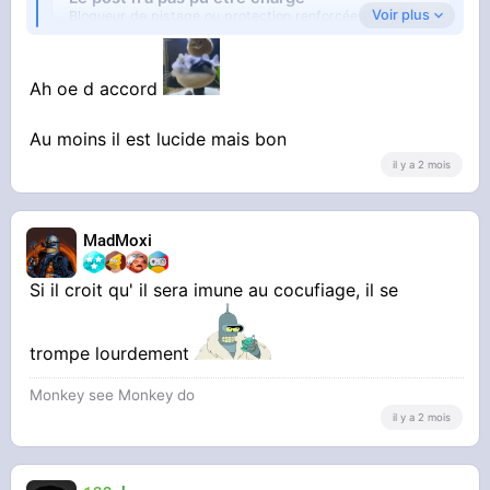
Voir plus
Bloqueur de pistage ou protection renforcée (Firefox).
Ouvrir sur X
↗
Ah oe d accord
Au moins il est lucide mais bon
il y a 2 mois
MadMoxi
Si il croit qu' il sera imune au cocufiage, il se
Ayaaa ce gros pigeon de compet
trompe lourdement
Monkey see Monkey do
il y a 2 mois