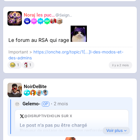
Noraj les pucix
SeigneurCooler
Le forum au RSA qui rage
Important >
https://onche.org/topic/1[...]l-des-modos-et-
des-admins
1
1
il y a 2 mois
NoirDeBite
Gelemo-
2 mois
@DISRUPTIVEHOLIN SUR X
Le post n'a pas pu être chargé
Voir plus
Bloqueur de pistage ou protection renforcée (Firefox).
Ouvrir sur X
↗