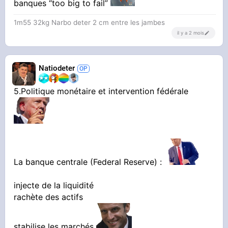
banques “too big to fail”
1m55 32kg Narbo deter 2 cm entre les jambes
il y a 2 mois
Natiodeter
5.Politique monétaire et intervention fédérale
La banque centrale (Federal Reserve) :
injecte de la liquidité
rachète des actifs
stabilise les marchés