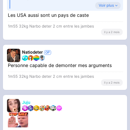
Voir plus
Super inclusif la France oui, pays de caste ou
Les USA aussi sont un pays de caste
tout est fait pour te maintenir en état
1m55 32kg Narbo deter 2 cm entre les jambes
il y a 2 mois
d’esclavage face a l’oligarchie
Natiodeter
Personne capable de demonter mes arguments
1m55 32kg Narbo deter 2 cm entre les jambes
il y a 2 mois
Juju