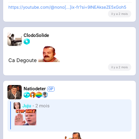
https://youtube.com/@nono[...]ix-fr?si=9lNEAkseZE5xGoh5
il y a 2 mois
ClodoSolide
Ca Degoute
il y a 2 mois
Natiodeter
Juju
2 mois