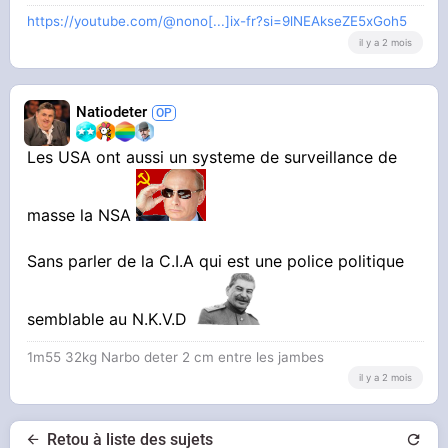
https://youtube.com/@nono[...]ix-fr?si=9lNEAkseZE5xGoh5
il y a 2 mois
Natiodeter
Les USA ont aussi un systeme de surveillance de
masse la NSA
Sans parler de la C.I.A qui est une police politique
semblable au N.K.V.D
1m55 32kg Narbo deter 2 cm entre les jambes
il y a 2 mois
Retou à liste des sujets