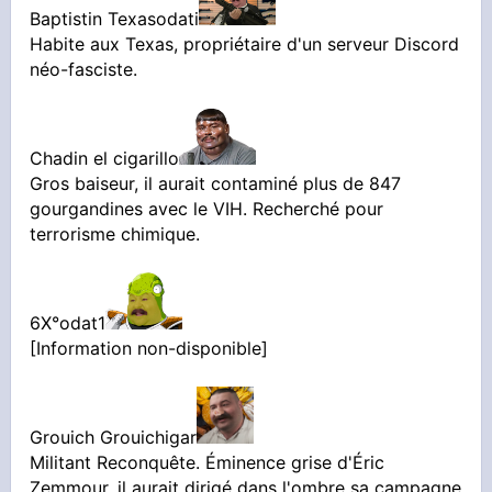
Baptistin Texasodati
Habite aux Texas, propriétaire d'un serveur Discord
néo-fasciste.
Chadin el cigarillo
Gros baiseur, il aurait contaminé plus de 847
gourgandines avec le VIH. Recherché pour
terrorisme chimique.
6X°odat1
[Information non-disponible]
Grouich Grouichigar
Militant Reconquête. Éminence grise d'Éric
Zemmour, il aurait dirigé dans l'ombre sa campagne