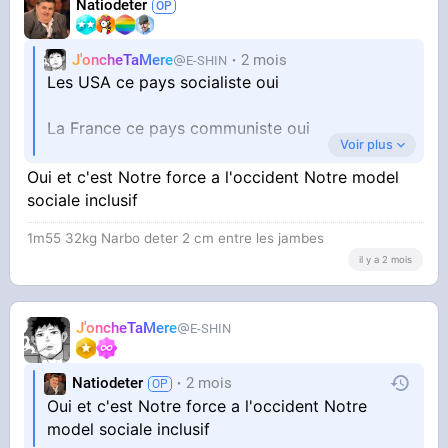
Natiodeter
J'oncheTaMere
2 mois
E-SHIN
Les USA ce pays socialiste oui
La France ce pays communiste oui
Voir plus
Oui et c'est Notre force a l'occident Notre model
La realidad : t’es riche dans ces deux pays, tout
sociale inclusif
est permis même le v d’enfants.
1m55 32kg Narbo deter 2 cm entre les jambes
il y a 2 mois
J'oncheTaMere
E-SHIN
Natiodeter
2 mois
Oui et c'est Notre force a l'occident Notre
model sociale inclusif