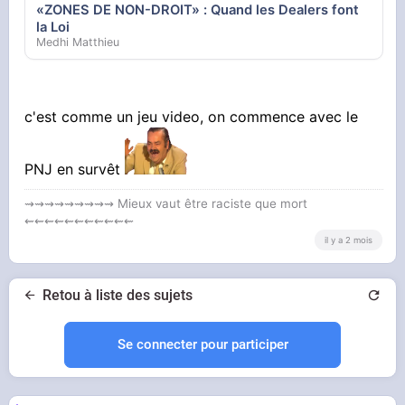
«ZONES DE NON-DROIT» : Quand les Dealers font
la Loi
Medhi Matthieu
c'est comme un jeu video, on commence avec le
PNJ en survêt
⇝⇝⇝⇝⇝⇝⇝⇝⇝ Mieux vaut être raciste que mort
⇜⇜⇜⇜⇜⇜⇜⇜⇜⇜⇜
il y a 2 mois
Retou à liste des sujets
Se connecter pour participer