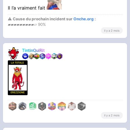
Il l’a vraiment fait
⚠ Cause du prochain incident sur
Onche.org
:
▰▰▰▰▰▰▰▰▰▱ 90%
il y a 2 mois
TintinQuiRit
il y a 2 mois