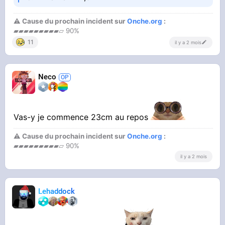
⚠ Cause du prochain incident sur
Onche.org
:
▰▰▰▰▰▰▰▰▰▱ 90%
11
il y a 2 mois
Neco
Vas-y je commence 23cm au repos
⚠ Cause du prochain incident sur
Onche.org
:
▰▰▰▰▰▰▰▰▰▱ 90%
il y a 2 mois
Lehaddock