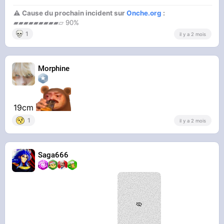
⚠ Cause du prochain incident sur
Onche.org
:
▰▰▰▰▰▰▰▰▰▱ 90%
1
il y a 2 mois
Morphine
19cm
1
il y a 2 mois
Saga666