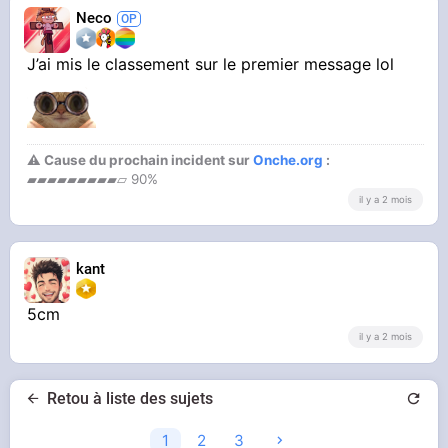
Neco
J’ai mis le classement sur le premier message lol
⚠ Cause du prochain incident sur
Onche.org
:
▰▰▰▰▰▰▰▰▰▱ 90%
il y a 2 mois
kant
5cm
il y a 2 mois
Retou à liste des sujets
1
2
3