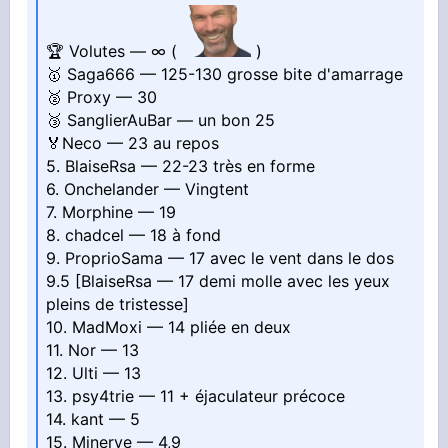
🏆 Volutes — ∞ (
)
🥇 Saga666 — 125-130 grosse bite d'amarrage
🥈 Proxy — 30
🥉 SanglierAuBar — un bon 25
🏅Neco — 23 au repos
5. BlaiseRsa — 22-23 très en forme
6. Onchelander — Vingtent
7. Morphine — 19
8. chadcel — 18 à fond
9. ProprioSama — 17 avec le vent dans le dos
9.5 [BlaiseRsa — 17 demi molle avec les yeux
pleins de tristesse]
10. MadMoxi — 14 pliée en deux
11. Nor — 13
12. Ulti — 13
13. psy4trie — 11 + éjaculateur précoce
14. kant — 5
15. Minerve — 4,9