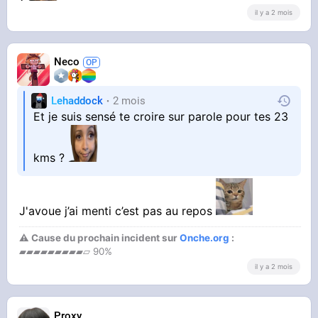
il y a 2 mois
Neco
Lehaddock
2 mois
Et je suis sensé te croire sur parole pour tes 23
kms ?
J'avoue j’ai menti c’est pas au repos
⚠ Cause du prochain incident sur
Onche.org
:
▰▰▰▰▰▰▰▰▰▱ 90%
il y a 2 mois
Proxy