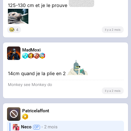
125-130 cm et je le prouve
4
il y a 2 mois
MadMoxi
14cm quand je la plie en 2
Monkey see Monkey do
il y a 2 mois
Patricelaffont
Neco
2 mois