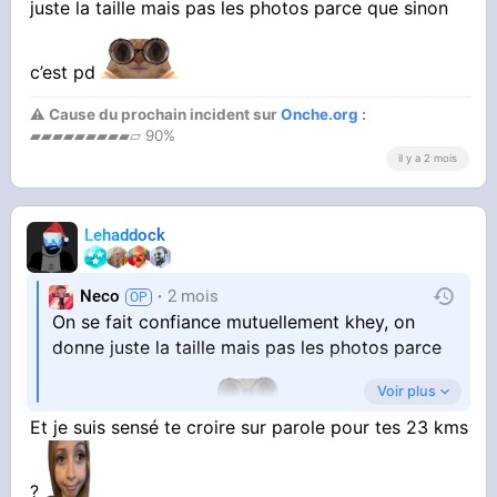
juste la taille mais pas les photos parce que sinon
c’est pd
⚠ Cause du prochain incident sur
Onche.org
:
▰▰▰▰▰▰▰▰▰▱ 90%
il y a 2 mois
Lehaddock
Neco
2 mois
On se fait confiance mutuellement khey, on
donne juste la taille mais pas les photos parce
Voir plus
que sinon c’est pd
Et je suis sensé te croire sur parole pour tes 23 kms
?