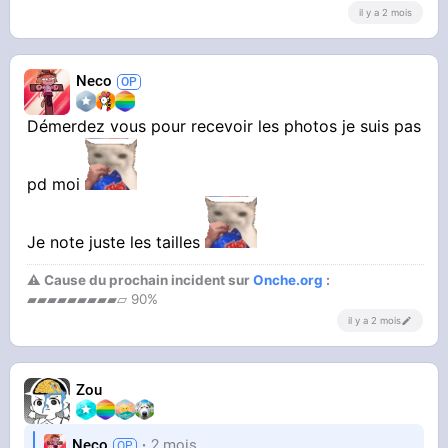
il y a 2 mois
Neco
Démerdez vous pour recevoir les photos je suis pas
pd moi
Je note juste les tailles
⚠ Cause du prochain incident sur
Onche.org
:
▰▰▰▰▰▰▰▰▰▱ 90%
il y a 2 mois
Zou
Neco
2 mois