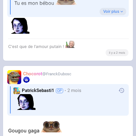
Tu es mon bébou
Voir plus
Ne l'oublie jamais
C'est que de l'amour putain !
il y a 2 mois
Chocorot
FranckDubosc
PatrickSebasti1
2 mois
Gougou gaga