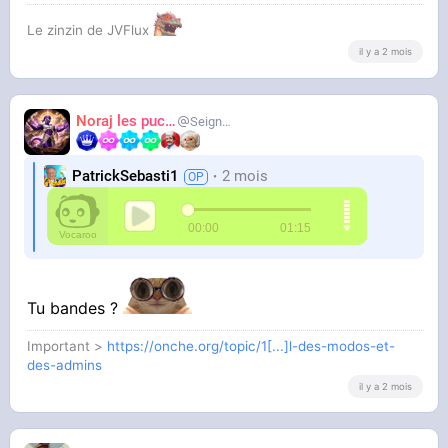
Le zinzin de JVFlux
il y a 2 mois
Noraj les pucix
SeigneurCooler
PatrickSebasti1
2 mois
Tu bandes ?
Important >
https://onche.org/topic/1[...]l-des-modos-et-
des-admins
il y a 2 mois