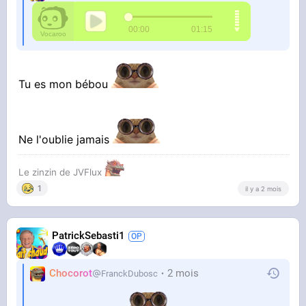
Tu es mon bébou
Ne l'oublie jamais
Le zinzin de JVFlux
1
il y a 2 mois
PatrickSebasti1
Chocorot
2 mois
FranckDubosc