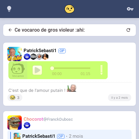
Ce vocaroo de gros violeur :ahi:
PatrickSebasti1
C'est que de l'amour putain !
3
il y a 2 mois
Chocorot
FranckDubosc
PatrickSebasti1
2 mois