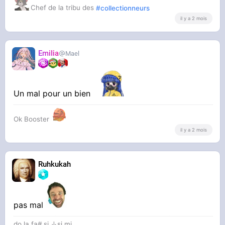
Chef de la tribu des
#collectionneurs
il y a 2 mois
EmiIia
Mael
Un mal pour un bien
Ok Booster
il y a 2 mois
Ruhkukah
pas mal
do la fa# si ↓si mi