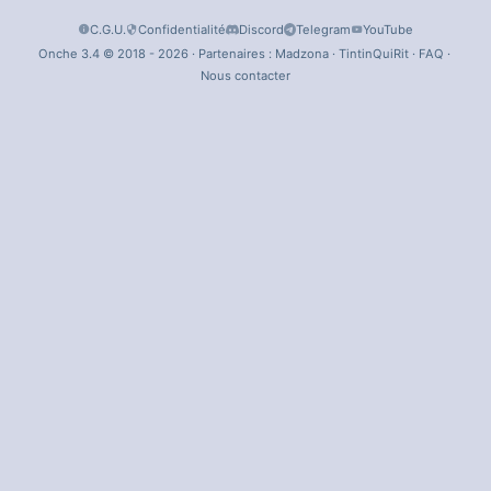
C.G.U.
Confidentialité
Discord
Telegram
YouTube
Onche 3.4 © 2018 - 2026 · Partenaires :
Madzona
·
TintinQuiRit
·
FAQ
·
Nous contacter