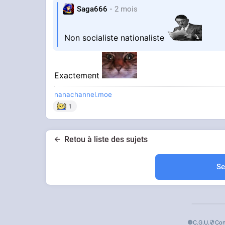
Saga666
2 mois
Non socialiste nationaliste
Exactement
nanachannel.moe
1
Retou à liste des sujets
Se
C.G.U.
Con