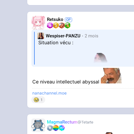
Retsuko
Wespiser-PANZU
2 mois
Situation vécu :
"Je suis pour le frexit"
Ce niveau intellectuel abyssal
"mais moi je ne veux pas revenir au franc
nanachannel.moe
1
MagmaRectum
Tetarte