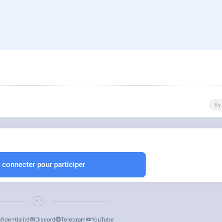
il 
 connecter pour participer
fidentialité
Discord
Telegram
YouTube