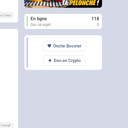
y a 2 mois
En ligne
118
Sur ce sujet
0
Onche Booster
Don en Crypto
 2 mois