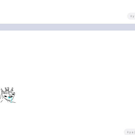
il 
il y a