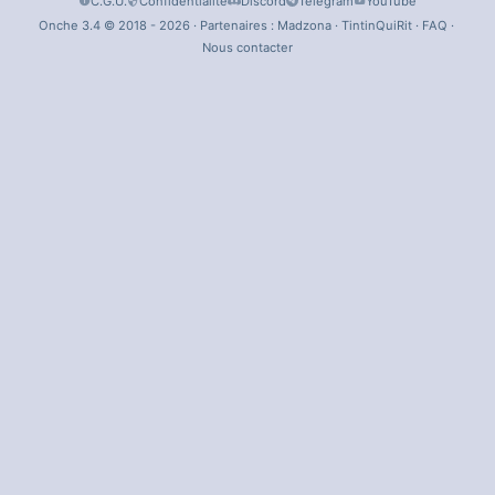
C.G.U.
Confidentialité
Discord
Telegram
YouTube
Onche 3.4 © 2018 - 2026 · Partenaires :
Madzona
·
TintinQuiRit
·
FAQ
·
Nous contacter