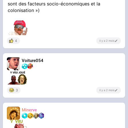
sont des facteurs socio-économiques et la
colonisation »)
4
il y a 2 mois
Voiture054
3
il y a 2 mois
Minerve