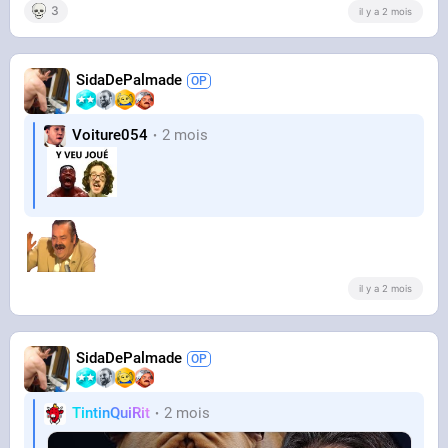
3
il y a 2 mois
SidaDePalmade
Voiture054
2 mois
il y a 2 mois
SidaDePalmade
TintinQuiRit
2 mois