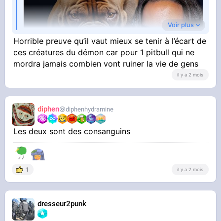
Voir plus
Horrible preuve qu’il vaut mieux se tenir à l’écart de
ces créatures du démon car pour 1 pitbull qui ne
mordra jamais combien vont ruiner la vie de gens
il y a 2 mois
YOUTUBE
Survivre à une attaque de pitbull : l’histoire de
diphen
diphenhydramine
Brooklinn Khoury
Comment Survivre
Les deux sont des consanguins
Brooklinn Khoury, alors âgée de 22 ans,
1
il y a 2 mois
discutait avec sa cousine lorsque le pitbull de la
famille, qu'elle connaissait depuis des années,
dresseur2punk
lui a soudainement sauté au visage