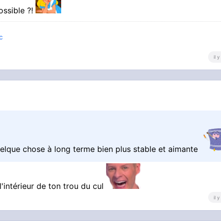
ossible ?!
c
il 
uelque chose à long terme bien plus stable et aimante
'intérieur de ton trou du cul
il 