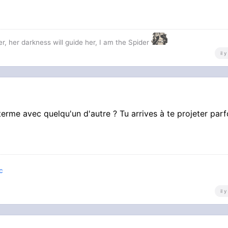
r, her darkness will guide her, I am the Spider
il 
terme avec quelqu'un d'autre ? Tu arrives à te projeter parf
c
il 