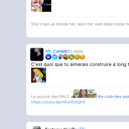
She crept up beside her, spun her web deep inside he
Alt. Current
Liability
C'est quoi que tu aimerais construire à long 
Le pouvoir des PALC
#le-club-des-pal
https://youtu.be/nRxnEbSjjh4