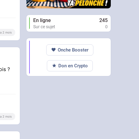
En ligne
245
Sur ce sujet
0
y a 2 mois
Onche Booster
Don en Crypto
ois ?
y a 2 mois