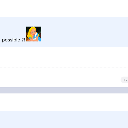
t possible ?!
il 