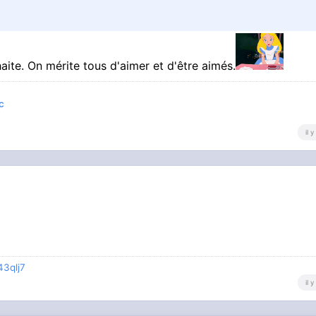
haite. On mérite tous d'aimer et d'être aimés.
c
il 
43qlj7
il 