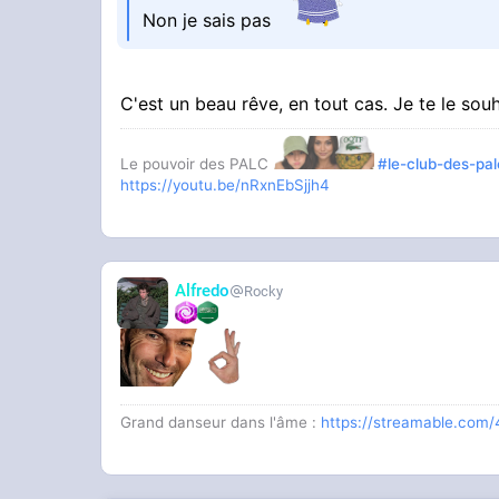
Non je sais pas
C'est un beau rêve, en tout cas. Je te le sou
Le pouvoir des PALC
#le-club-des-pal
https://youtu.be/nRxnEbSjjh4
Alfredo
Rocky
Grand danseur dans l'âme :
https://streamable.com/