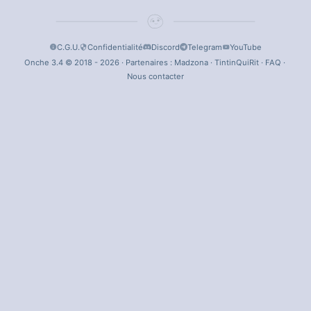
C.G.U.
Confidentialité
Discord
Telegram
YouTube
Onche 3.4 © 2018 - 2026 · Partenaires :
Madzona
·
TintinQuiRit
·
FAQ
·
Nous contacter