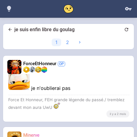
je suis enfin libre du goulag
1
2
ForceEtHonneur
je n'oublierai pas
Force Et Honneur, FEH grande légende du passé./ tremblez
devant mon aura UwU
il y a 2 mois
Minerve