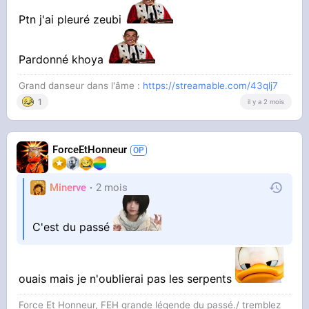
Ptn j'ai pleuré zeubi
Pardonné khoya
Grand danseur dans l'âme :
https://streamable.com/43qlj7
1
il y a 2 mois
ForceEtHonneur
Minerve
2 mois
C'est du passé
ouais mais je n'oublierai pas les serpents
Force Et Honneur, FEH grande légende du passé./ tremblez