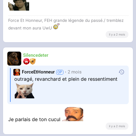
Force Et Honneur, FEH grande légende du passé./ tremblez
devant mon aura UwU
il y a 2 mois
Silencedeter
ForceEtHonneur
2 mois
outragé, revanchard et plein de ressentiment
Je parlais de ton cucul
il y a 2 mois