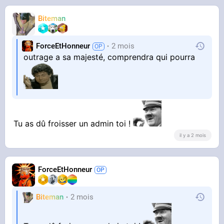
Biteman
ForceEtHonneur
2 mois
outrage a sa majesté, comprendra qui pourra
Tu as dû froisser un admin toi !
il y a 2 mois
ForceEtHonneur
Biteman
2 mois