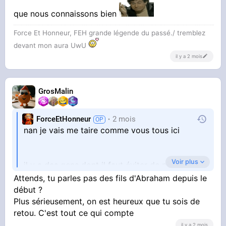
que nous connaissons bien
Force Et Honneur, FEH grande légende du passé./ tremblez
devant mon aura UwU
il y a 2 mois
GrosMalin
ForceEtHonneur
2 mois
nan je vais me taire comme vous tous ici
Voir plus
il y a des gens dont il faut éviter de parler..
exactement comme en France et la
Attends, tu parles pas des fils d'Abraham depuis le
communauté que nous connaissons bien
début ?
Plus sérieusement, on est heureux que tu sois de
retou. C'est tout ce qui compte
il y a 2 mois