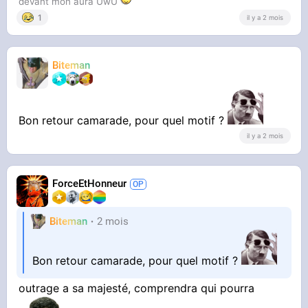
devant mon aura UwU
1
il y a 2 mois
Biteman
Bon retour camarade, pour quel motif ?
il y a 2 mois
ForceEtHonneur
Biteman
2 mois
Bon retour camarade, pour quel motif ?
outrage a sa majesté, comprendra qui pourra