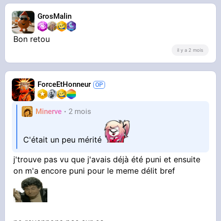
GrosMalin
Bon retou
il y a 2 mois
ForceEtHonneur
Minerve
2 mois
C'était un peu mérité
j'trouve pas vu que j'avais déjà été puni et ensuite
on m'a encore puni pour le meme délit bref