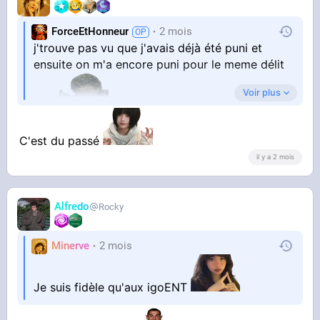
ForceEtHonneur
2 mois
j'trouve pas vu que j'avais déjà été puni et
ensuite on m'a encore puni pour le meme délit
Voir plus
bref
ne revennons pas sur ça
C'est du passé
il y a 2 mois
Alfredo
Rocky
Minerve
2 mois
Je suis fidèle qu'aux igoENT