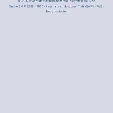
C.G.U.
Confidentialité
Discord
Telegram
YouTube
Onche 3.4 © 2018 - 2026 · Partenaires :
Madzona
·
TintinQuiRit
·
FAQ
·
Nous contacter