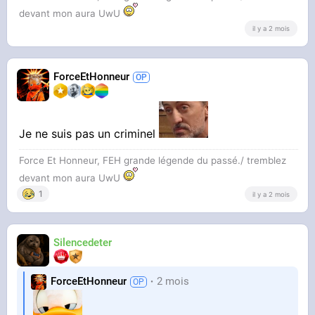
devant mon aura UwU
il y a 2 mois
ForceEtHonneur
Je ne suis pas un criminel
Force Et Honneur, FEH grande légende du passé./ tremblez
devant mon aura UwU
1
il y a 2 mois
Silencedeter
ForceEtHonneur
2 mois