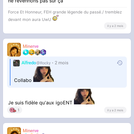
ne revennons pas sur ça
Force Et Honneur, FEH grande légende du passé./ tremblez
devant mon aura UwU
il y a 2 mois
Minerve
Alfredo
2 mois
Rocky
Collabo
Je suis fidèle qu'aux igoENT
1
il y a 2 mois
Minerve