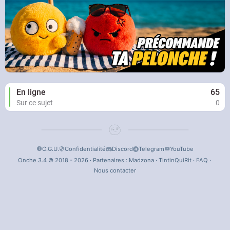
En ligne
65
Sur ce sujet
0
C.G.U.
Confidentialité
Discord
Telegram
YouTube
Onche 3.4 © 2018 - 2026 · Partenaires :
Madzona
·
TintinQuiRit
·
FAQ
·
Nous contacter