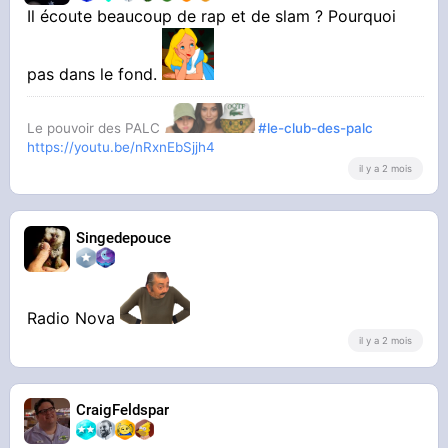
Il écoute beaucoup de rap et de slam ? Pourquoi
pas dans le fond.
Le pouvoir des PALC
#le-club-des-palc
https://youtu.be/nRxnEbSjjh4
il y a 2 mois
Singedepouce
Radio Nova
il y a 2 mois
CraigFeldspar