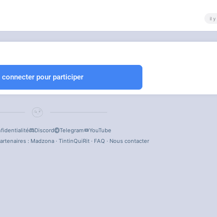
il 
 connecter pour participer
fidentialité
Discord
Telegram
YouTube
artenaires :
Madzona
·
TintinQuiRit
·
FAQ
·
Nous contacter