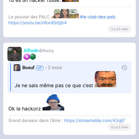
Le pouvoir des PALC
#le-club-des-palc
https://youtu.be/nRxnEbSjjh4
il y a 2 mois
Alfredo
Rocky
Boeuf
2 mois
Je ne sais même pas ce que c’est
Ok le hackorz
Grand danseur dans l'âme :
https://streamable.com/43qlj7
il y a 2 mois