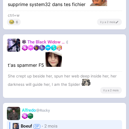
supprime system32 dans tes fichier
ctrl+w
6
il y a 2 mois
🕸️
The Black Widow
🕷️
Nastasya
t'as spammer F5
She crept up beside her, spun her web deep inside her, her
darkness will guide her, I am the Spider
il y a 2 mois
Alfredo
Rocky
Boeuf
2 mois