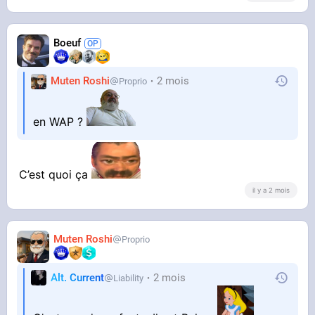
Boeuf
Muten Roshi
2 mois
Proprio
en WAP ?
C’est quoi ça
il y a 2 mois
Muten Roshi
Proprio
Alt. Current
2 mois
Liability