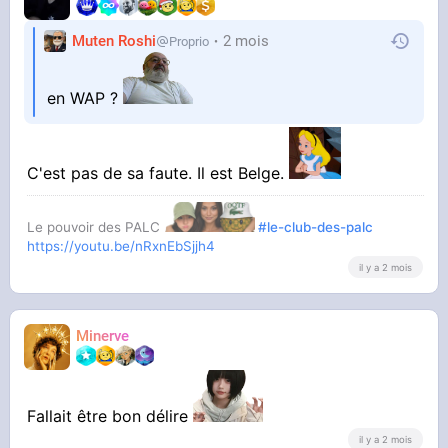
Muten Roshi
2 mois
Proprio
en WAP ?
C'est pas de sa faute. Il est Belge.
Le pouvoir des PALC
#le-club-des-palc
https://youtu.be/nRxnEbSjjh4
il y a 2 mois
Minerve
Fallait être bon délire
il y a 2 mois