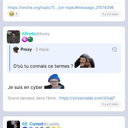
https://onche.org/topic/1[...]on-topic#message_21574396
1
il y a 2 mois
Alfredo
Rocky
Proxy
2 mois
D’où tu connais ce termes ?
Je suis en cyber
Grand danseur dans l'âme :
https://streamable.com/43qlj7
il y a 2 mois
Alt. Current
Liability