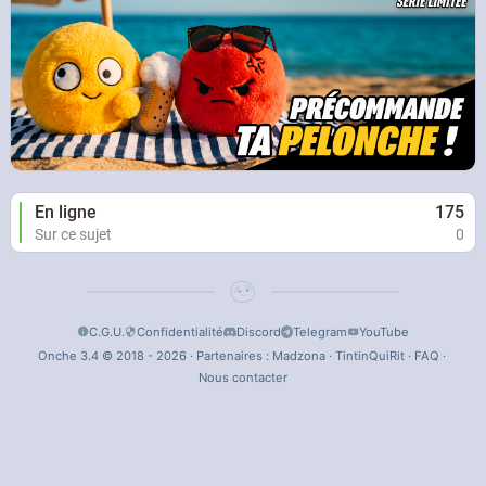
En ligne
175
Sur ce sujet
0
C.G.U.
Confidentialité
Discord
Telegram
YouTube
Onche 3.4 © 2018 - 2026 · Partenaires :
Madzona
·
TintinQuiRit
·
FAQ
·
Nous contacter