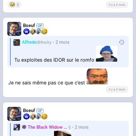
2
il y a 2 mois
Boeuf
Alfredo
2 mois
Rocky
Tu exploites des IDOR sur le romfo
Je ne sais même pas ce que c’est
il y a 2 mois
Boeuf
🕸️
The Black Widow
🕷️
2 mois
Nastasya