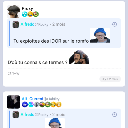
Proxy
Alfredo
2 mois
Rocky
Tu exploites des IDOR sur le romfo
D’où tu connais ce termes ?
ctrl+w
il y a 2 mois
Alt. Current
Liability
Alfredo
2 mois
Rocky