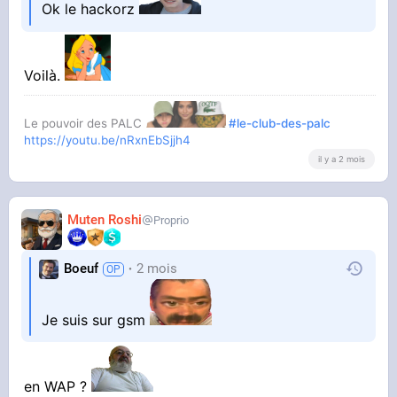
Ok le hackorz
Voilà.
Le pouvoir des PALC
#le-club-des-palc
https://youtu.be/nRxnEbSjjh4
il y a 2 mois
Muten Roshi
Proprio
Boeuf
2 mois
Je suis sur gsm
en WAP ?