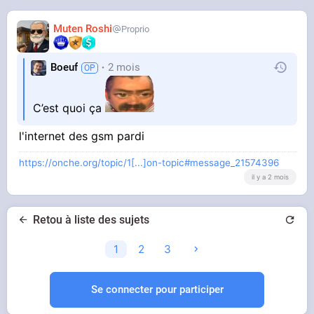
Muten Roshi
Proprio
Boeuf
2 mois
C’est quoi ça
l'internet des gsm pardi
https://onche.org/topic/1[...]on-topic#message_21574396
il y a 2 mois
Retou à liste des sujets
1
2
3
Se connecter pour participer