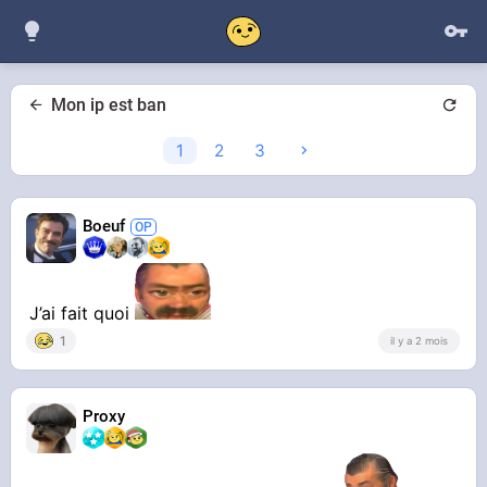
Mon ip est ban
1
2
3
Boeuf
J’ai fait quoi
1
il y a 2 mois
Proxy