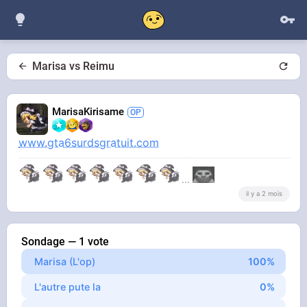
Marisa vs Reimu
MarisaKirisame
www.gta6surdsgratuit.com
...
il y a 2 mois
Sondage — 1 vote
Marisa (L'op)
L'autre pute la